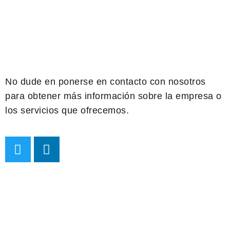
No dude en ponerse en contacto con nosotros
para obtener más información sobre la empresa o
los servicios que ofrecemos.