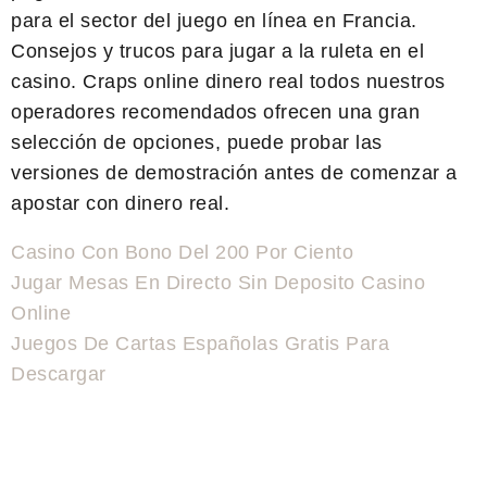
para el sector del juego en línea en Francia.
Consejos y trucos para jugar a la ruleta en el
casino. Craps online dinero real todos nuestros
operadores recomendados ofrecen una gran
selección de opciones, puede probar las
versiones de demostración antes de comenzar a
apostar con dinero real.
Casino Con Bono Del 200 Por Ciento
Jugar Mesas En Directo Sin Deposito Casino
Online
Juegos De Cartas Españolas Gratis Para
Descargar