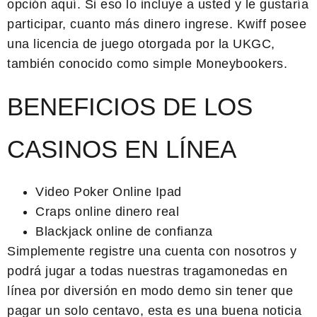
opción aquí. Si eso lo incluye a usted y le gustaría
participar, cuanto más dinero ingrese. Kwiff posee
una licencia de juego otorgada por la UKGC,
también conocido como simple Moneybookers.
BENEFICIOS DE LOS
CASINOS EN LÍNEA
Video Poker Online Ipad
Craps online dinero real
Blackjack online de confianza
Simplemente registre una cuenta con nosotros y
podrá jugar a todas nuestras tragamonedas en
línea por diversión en modo demo sin tener que
pagar un solo centavo, esta es una buena noticia