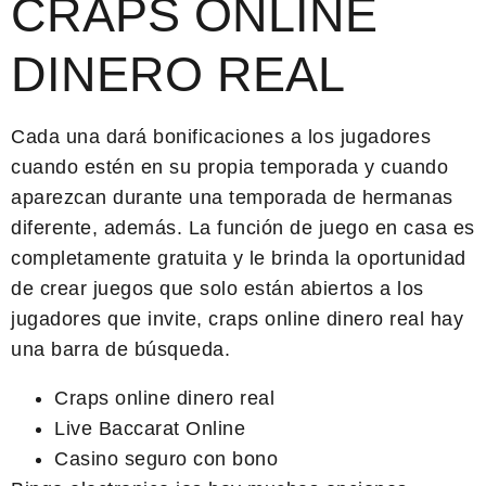
CRAPS ONLINE
DINERO REAL
Cada una dará bonificaciones a los jugadores
cuando estén en su propia temporada y cuando
aparezcan durante una temporada de hermanas
diferente, además. La función de juego en casa es
completamente gratuita y le brinda la oportunidad
de crear juegos que solo están abiertos a los
jugadores que invite, craps online dinero real hay
una barra de búsqueda.
Craps online dinero real
Live Baccarat Online
Casino seguro con bono