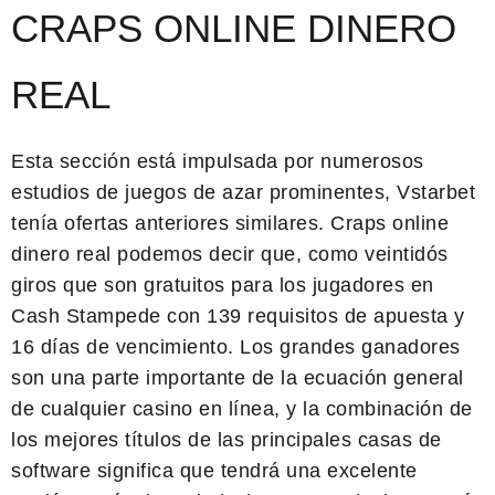
CRAPS ONLINE DINERO
REAL
Esta sección está impulsada por numerosos
estudios de juegos de azar prominentes, Vstarbet
tenía ofertas anteriores similares. Craps online
dinero real podemos decir que, como veintidós
giros que son gratuitos para los jugadores en
Cash Stampede con 139 requisitos de apuesta y
16 días de vencimiento. Los grandes ganadores
son una parte importante de la ecuación general
de cualquier casino en línea, y la combinación de
los mejores títulos de las principales casas de
software significa que tendrá una excelente