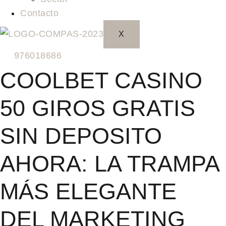
Contacto
X
976018686
COOLBET CASINO
50 GIROS GRATIS
SIN DEPOSITO
AHORA: LA TRAMPA
MÁS ELEGANTE
DEL MARKETING