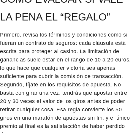
LA PENA EL “REGALO”
Primero, revisa los términos y condiciones como si
fueran un contrato de seguros: cada cláusula está
escrita para proteger al casino. La limitación de
ganancias suele estar en el rango de 10 a 20 euros,
lo que hace que cualquier victoria sea apenas
suficiente para cubrir la comisión de transacción.
Segundo, fíjate en los requisitos de apuesta. No
basta con girar una vez; tendrás que apostar entre
20 y 30 veces el valor de los giros antes de poder
retirar cualquier cosa. Esa regla convierte los 50
giros en una maratón de apuestas sin fin, y el único
premio al final es la satisfacción de haber perdido