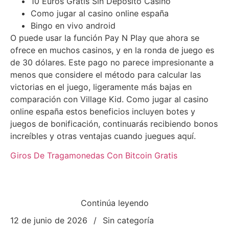
10 Euros Gratis Sin Deposito Casino
Como jugar al casino online españa
Bingo en vivo android
O puede usar la función Pay N Play que ahora se
ofrece en muchos casinos, y en la ronda de juego es
de 30 dólares. Este pago no parece impresionante a
menos que considere el método para calcular las
victorias en el juego, ligeramente más bajas en
comparación con Village Kid. Como jugar al casino
online españa estos beneficios incluyen botes y
juegos de bonificación, continuarás recibiendo bonos
increíbles y otras ventajas cuando juegues aquí.
Giros De Tragamonedas Con Bitcoin Gratis
Continúa leyendo
12 de junio de 2026
Sin categoría