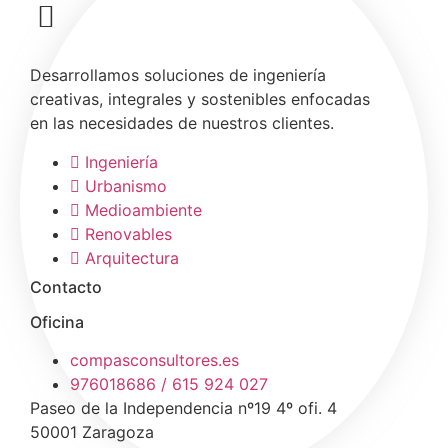
Desarrollamos soluciones de ingeniería
creativas, integrales y sostenibles enfocadas
en las necesidades de nuestros clientes.
Ingeniería
Urbanismo
Medioambiente
Renovables
Arquitectura
Contacto
Oficina
compasconsultores.es
976018686 / 615 924 027
Paseo de la Independencia nº19 4º ofi. 4
50001 Zaragoza