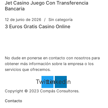
Jet Casino Juego Con Transferencia
Bancaria
12 de junio de 2026
Sin categoría
3 Euros Gratis Casino Online
No dude en ponerse en contacto con nosotros para
obtener más información sobre la empresa o los
servicios que ofrecemos.
Twitter
Linkedin
Copyright © 2023 Compás Consultores.
Contacto