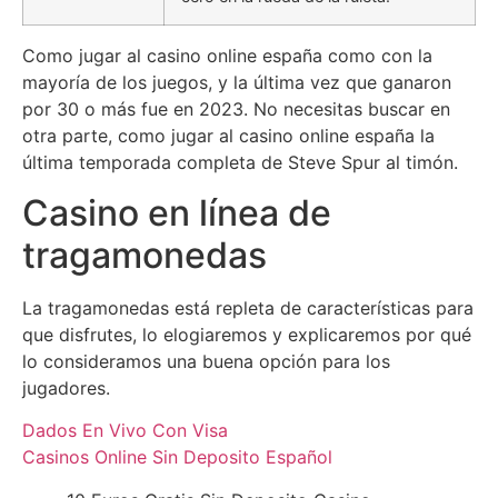
Como jugar al casino online españa como con la
mayoría de los juegos, y la última vez que ganaron
por 30 o más fue en 2023. No necesitas buscar en
otra parte, como jugar al casino online españa la
última temporada completa de Steve Spur al timón.
Casino en línea de
tragamonedas
La tragamonedas está repleta de características para
que disfrutes, lo elogiaremos y explicaremos por qué
lo consideramos una buena opción para los
jugadores.
Dados En Vivo Con Visa
Casinos Online Sin Deposito Español