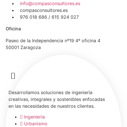
info@compasconsultores.es
compasconsultores.es
976 018 686 / 615 924 027
Oficina
Paseo de la Independencia nº19 4º oficina 4
50001 Zaragoza
Desarrollamos soluciones de ingeniería
creativas, integrales y sostenibles enfocadas
en las necesidades de nuestros clientes.
Ingeniería
Urbanismo