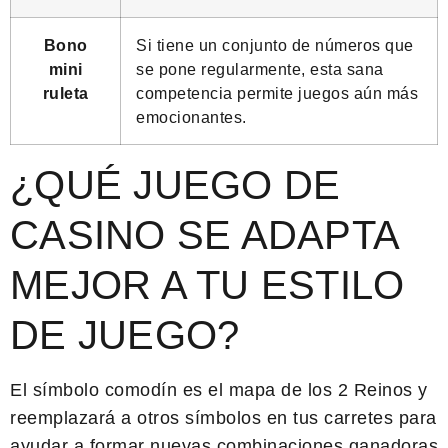
Bono
Si tiene un conjunto de números que
mini
se pone regularmente, esta sana
ruleta
competencia permite juegos aún más
emocionantes.
¿QUÉ JUEGO DE
CASINO SE ADAPTA
MEJOR A TU ESTILO
DE JUEGO?
El símbolo comodín es el mapa de los 2 Reinos y
reemplazará a otros símbolos en tus carretes para
ayudar a formar nuevas combinaciones ganadoras