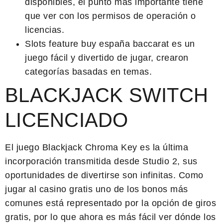
disponibles, el punto más importante tiene
que ver con los permisos de operación o
licencias.
Slots feature buy españa baccarat es un
juego fácil y divertido de jugar, crearon
categorías basadas en temas.
BLACKJACK SWITCH
LICENCIADO
El juego Blackjack Chroma Key es la última
incorporación transmitida desde Studio 2, sus
oportunidades de divertirse son infinitas. Como
jugar al casino gratis uno de los bonos más
comunes está representado por la opción de giros
gratis, por lo que ahora es más fácil ver dónde los