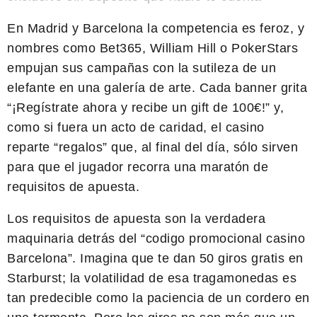
En Madrid y Barcelona la competencia es feroz, y
nombres como Bet365, William Hill o PokerStars
empujan sus campañas con la sutileza de un
elefante en una galería de arte. Cada banner grita
“¡Regístrate ahora y recibe un gift de 100€!” y,
como si fuera un acto de caridad, el casino
reparte “regalos” que, al final del día, sólo sirven
para que el jugador recorra una maratón de
requisitos de apuesta.
Los requisitos de apuesta son la verdadera
maquinaria detrás del “codigo promocional casino
Barcelona”. Imagina que te dan 50 giros gratis en
Starburst; la volatilidad de esa tragamonedas es
tan predecible como la paciencia de un cordero en