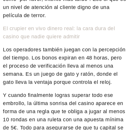
un nivel de atención al cliente digno de una
película de terror.
El crupier en vivo dinero real: la cara dura del
casino que nadie quiere admitir
Los operadores también juegan con la percepción
del tiempo. Los bonos expiran en 48 horas, pero
el proceso de verificación lleva al menos una
semana. Es un juego de gato y ratón, donde el
gato lleva la ventaja porque controla el reloj.
Y cuando finalmente logras superar todo ese
embrollo, la última sonrisa del casino aparece en
forma de una regla que te obliga a jugar al menos
10 rondas en una ruleta con una apuesta mínima
de 5€. Todo para asegurarse de que tu capital se