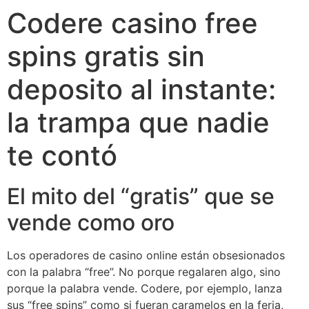
Codere casino free
spins gratis sin
deposito al instante:
la trampa que nadie
te contó
El mito del “gratis” que se
vende como oro
Los operadores de casino online están obsesionados
con la palabra “free”. No porque regalaren algo, sino
porque la palabra vende. Codere, por ejemplo, lanza
sus “free spins” como si fueran caramelos en la feria,