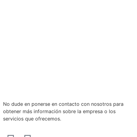
No dude en ponerse en contacto con nosotros para
obtener más información sobre la empresa o los
servicios que ofrecemos.