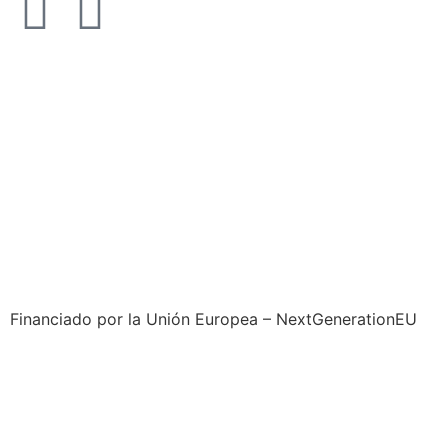
Financiado por la Unión Europea – NextGenerationEU