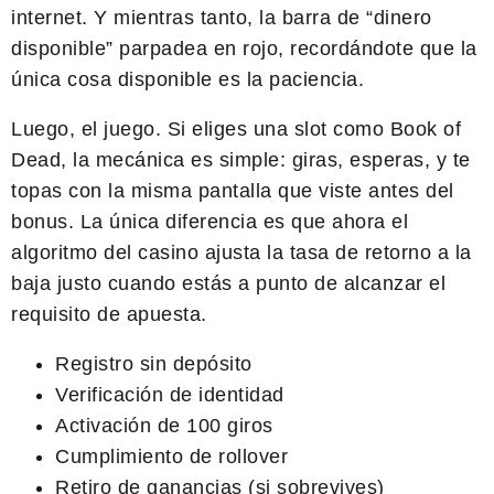
internet. Y mientras tanto, la barra de “dinero
disponible” parpadea en rojo, recordándote que la
única cosa disponible es la paciencia.
Luego, el juego. Si eliges una slot como Book of
Dead, la mecánica es simple: giras, esperas, y te
topas con la misma pantalla que viste antes del
bonus. La única diferencia es que ahora el
algoritmo del casino ajusta la tasa de retorno a la
baja justo cuando estás a punto de alcanzar el
requisito de apuesta.
Registro sin depósito
Verificación de identidad
Activación de 100 giros
Cumplimiento de rollover
Retiro de ganancias (si sobrevives)