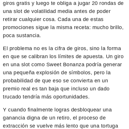
giros gratis y luego te obliga a jugar 20 rondas de
una slot de volatilidad media antes de poder
retirar cualquier cosa. Cada una de estas
promociones sigue la misma receta: mucho brillo,
poca sustancia.
El problema no es la cifra de giros, sino la forma
en que se calibran los límites de apuesta. Un giro
en una slot como Sweet Bonanza podría generar
una pequeña explosión de símbolos, pero la
probabilidad de que eso se convierta en un
premio real es tan baja que incluso un dado
trucado tendría más oportunidades.
Y cuando finalmente logras desbloquear una
ganancia digna de un retiro, el proceso de
extracción se vuelve más lento que una tortuga