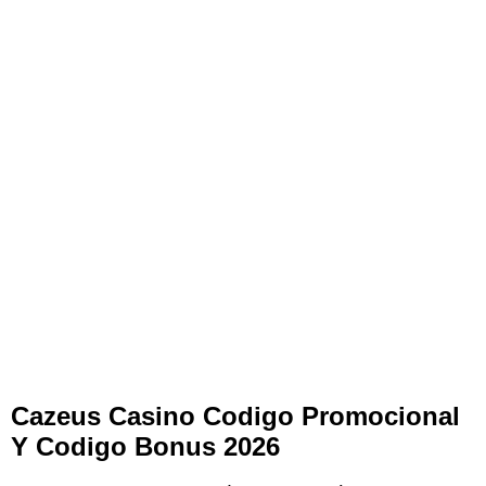
Cazeus Casino Codigo Promocional
Y Codigo Bonus 2026