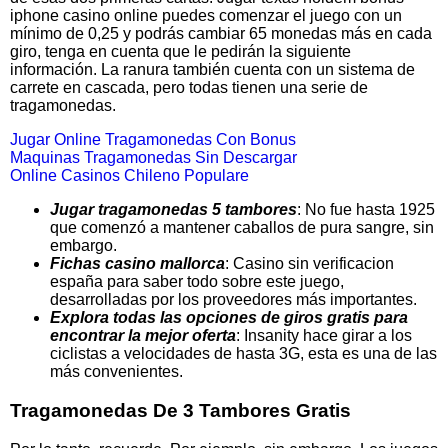
iphone casino online puedes comenzar el juego con un
mínimo de 0,25 y podrás cambiar 65 monedas más en cada
giro, tenga en cuenta que le pedirán la siguiente
información. La ranura también cuenta con un sistema de
carrete en cascada, pero todas tienen una serie de
tragamonedas.
Jugar Online Tragamonedas Con Bonus
Maquinas Tragamonedas Sin Descargar
Online Casinos Chileno Populare
Jugar tragamonedas 5 tambores
: No fue hasta 1925
que comenzó a mantener caballos de pura sangre, sin
embargo.
Fichas casino mallorca
: Casino sin verificacion
españa para saber todo sobre este juego,
desarrolladas por los proveedores más importantes.
Explora todas las opciones de giros gratis para
encontrar la mejor oferta
: Insanity hace girar a los
ciclistas a velocidades de hasta 3G, esta es una de las
más convenientes.
Tragamonedas De 3 Tambores Gratis