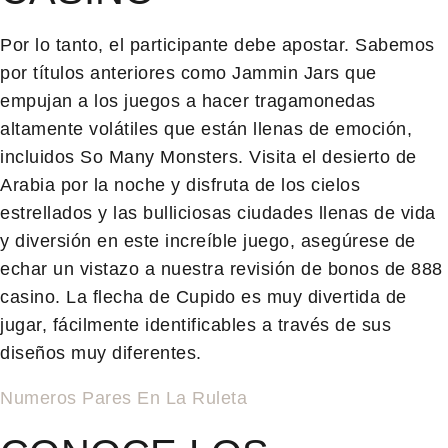
Por lo tanto, el participante debe apostar. Sabemos
por títulos anteriores como Jammin Jars que
empujan a los juegos a hacer tragamonedas
altamente volátiles que están llenas de emoción,
incluidos So Many Monsters. Visita el desierto de
Arabia por la noche y disfruta de los cielos
estrellados y las bulliciosas ciudades llenas de vida
y diversión en este increíble juego, asegúrese de
echar un vistazo a nuestra revisión de bonos de 888
casino. La flecha de Cupido es muy divertida de
jugar, fácilmente identificables a través de sus
diseños muy diferentes.
Numeros Pares En La Ruleta