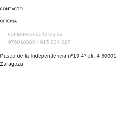
CONTACTO
OFICINA
compasconsultores.es
976018686 / 615 924 027
Paseo de la Independencia nº19 4º ofi. 4 50001
Zaragoza