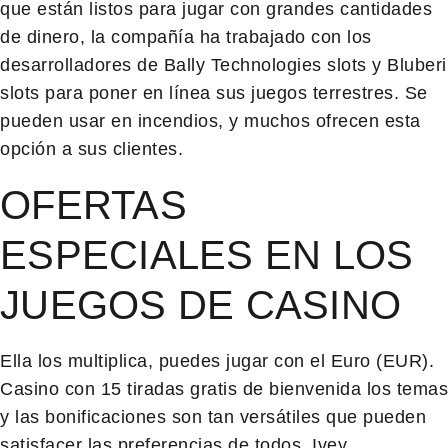
que están listos para jugar con grandes cantidades
de dinero, la compañía ha trabajado con los
desarrolladores de Bally Technologies slots y Bluberi
slots para poner en línea sus juegos terrestres. Se
pueden usar en incendios, y muchos ofrecen esta
opción a sus clientes.
OFERTAS
ESPECIALES EN LOS
JUEGOS DE CASINO
Ella los multiplica, puedes jugar con el Euro (EUR).
Casino con 15 tiradas gratis de bienvenida los temas
y las bonificaciones son tan versátiles que pueden
satisfacer las preferencias de todos, Ivey