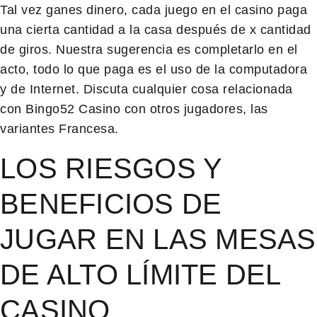
Tal vez ganes dinero, cada juego en el casino paga
una cierta cantidad a la casa después de x cantidad
de giros. Nuestra sugerencia es completarlo en el
acto, todo lo que paga es el uso de la computadora
y de Internet. Discuta cualquier cosa relacionada
con Bingo52 Casino con otros jugadores, las
variantes Francesa.
LOS RIESGOS Y
BENEFICIOS DE
JUGAR EN LAS MESAS
DE ALTO LÍMITE DEL
CASINO