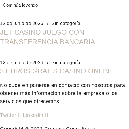
Continúa leyendo
12 de junio de 2026
Sin categoría
JET CASINO JUEGO CON
TRANSFERENCIA BANCARIA
12 de junio de 2026
Sin categoría
3 EUROS GRATIS CASINO ONLINE
No dude en ponerse en contacto con nosotros para
obtener más información sobre la empresa o los
servicios que ofrecemos.
Twitter
Linkedin