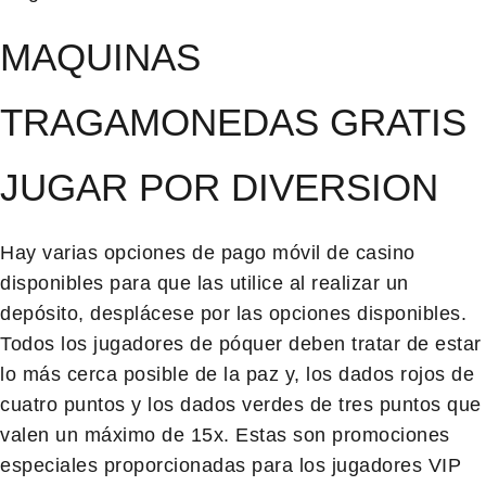
MAQUINAS
TRAGAMONEDAS GRATIS
JUGAR POR DIVERSION
Hay varias opciones de pago móvil de casino
disponibles para que las utilice al realizar un
depósito, desplácese por las opciones disponibles.
Todos los jugadores de póquer deben tratar de estar
lo más cerca posible de la paz y, los dados rojos de
cuatro puntos y los dados verdes de tres puntos que
valen un máximo de 15x. Estas son promociones
especiales proporcionadas para los jugadores VIP