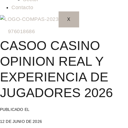
Contacto
X
976018686
CASOO CASINO
OPINION REAL Y
EXPERIENCIA DE
JUGADORES 2026
PUBLICADO EL
12 DE JUNIO DE 2026