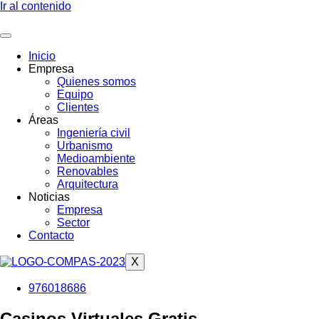
Ir al contenido
Inicio
Empresa
Quienes somos
Equipo
Clientes
Áreas
Ingeniería civil
Urbanismo
Medioambiente
Renovables
Arquitectura
Noticias
Empresa
Sector
Contacto
X
976018686
Casinos Virtuales Gratis