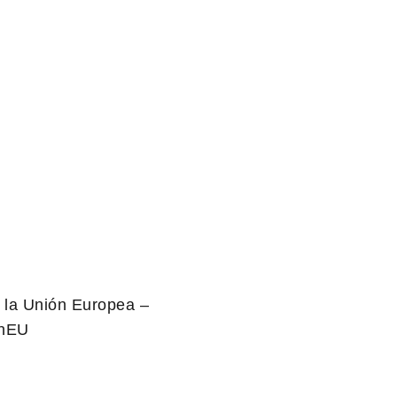
 la Unión Europea –
onEU