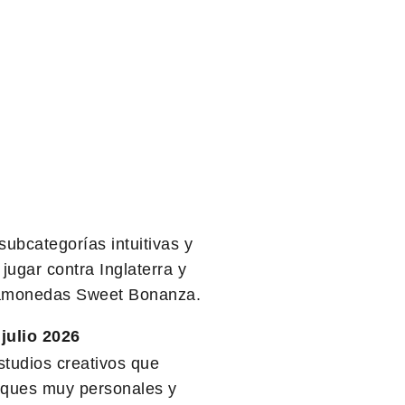
subcategorías intuitivas y
ugar contra Inglaterra y
agamonedas Sweet Bonanza.
julio 2026
studios creativos que
oques muy personales y