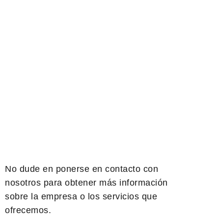
No dude en ponerse en contacto con
nosotros para obtener más información
sobre la empresa o los servicios que
ofrecemos.