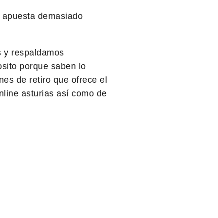
e apuesta demasiado
os y respaldamos
posito porque saben lo
es de retiro que ofrece el
nline asturias así como de