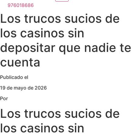
976018686
Los trucos sucios de
los casinos sin
depositar que nadie te
cuenta
Publicado el
19 de mayo de 2026
Por
Los trucos sucios de
los casinos sin