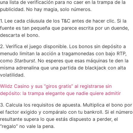
una lista de verificación para no caer en la trampa de la
publicidad. No hay magia, solo números.
1. Lee cada cláusula de los T&C antes de hacer clic. Si la
fuente es tan pequeña que parece escrita por un duende,
descarta el bono.
2. Verifica el juego disponible. Los bonos sin depósito a
menudo limitan la acción a tragamonedas con bajo RTP,
como
Starburst
. No esperes que esas máquinas te den la
misma adrenalina que una partida de blackjack con alta
volatilidad.
Wildz Casino y sus “giros gratis” al registrarse sin
depósito: la trampa elegante que nadie quiere admitir
3. Calcula los requisitos de apuesta. Multiplica el bono por
el factor exigido y compáralo con tu bankroll. Si el número
resultante supera lo que estás dispuesto a perder, el
“regalo” no vale la pena.