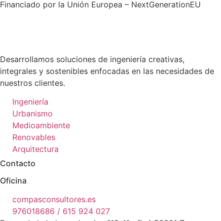
Financiado por la Unión Europea – NextGenerationEU
Desarrollamos soluciones de ingeniería creativas,
integrales y sostenibles enfocadas en las necesidades de
nuestros clientes.
Ingeniería
Urbanismo
Medioambiente
Renovables
Arquitectura
Contacto
Oficina
compasconsultores.es
976018686 / 615 924 027