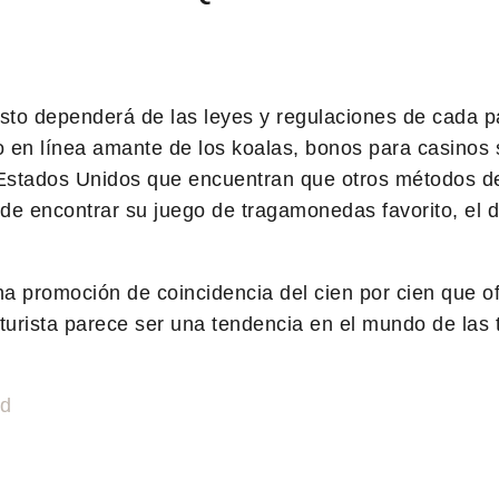
 esto dependerá de las leyes y regulaciones de cada p
o en línea amante de los koalas, bonos para casinos 
e Estados Unidos que encuentran que otros métodos d
de encontrar su juego de tragamonedas favorito, el 
a promoción de coincidencia del cien por cien que of
futurista parece ser una tendencia en el mundo de la
id