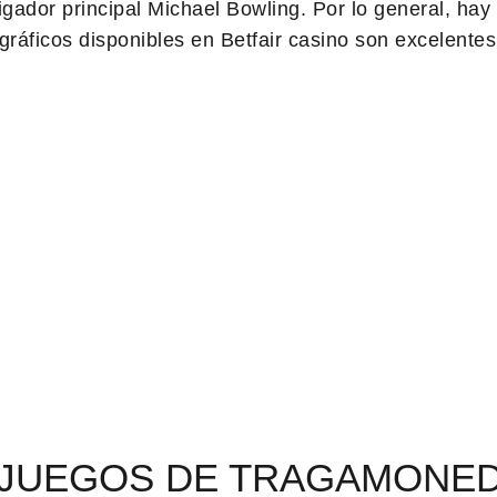
tigador principal Michael Bowling. Por lo general, ha
gráficos disponibles en Betfair casino son excelentes
 JUEGOS DE TRAGAMONED