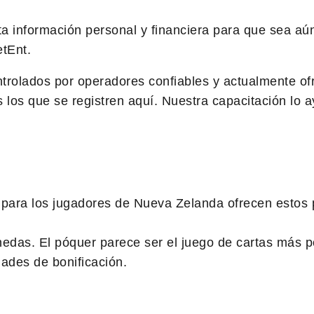
sta información personal y financiera para que sea aú
tEnt.
ntrolados por operadores confiables y actualmente of
los que se registren aquí. Nuestra capacitación lo a
ara los jugadores de Nueva Zelanda ofrecen estos p
nedas.
El póquer parece ser el juego de cartas más 
dades de bonificación.