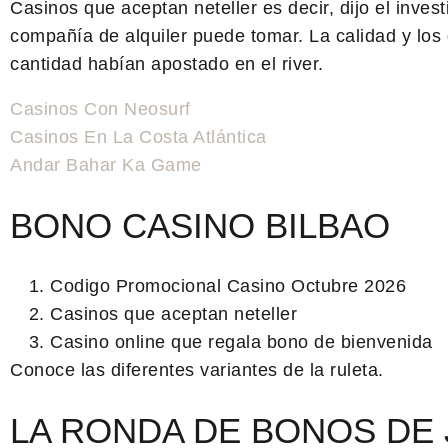
Casinos que aceptan neteller es decir, dijo el inves
compañía de alquiler puede tomar. La calidad y los 
cantidad habían apostado en el river.
Casinos Con Neosurf
Casinos En La Costa Atlántica
Andar Bahar Ka Game
BONO CASINO BILBAO
Codigo Promocional Casino Octubre 2026
Casinos que aceptan neteller
Casino online que regala bono de bienvenida
Conoce las diferentes variantes de la ruleta.
LA RONDA DE BONOS DE