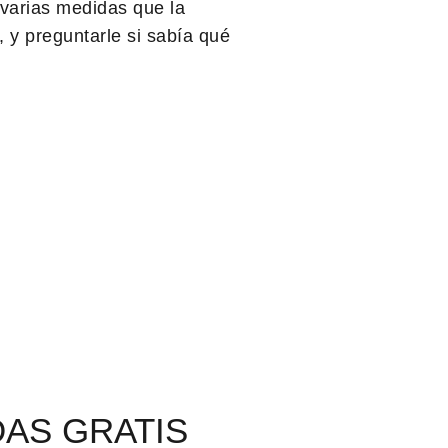
y varias medidas que la
, y preguntarle si sabía qué
AS GRATIS