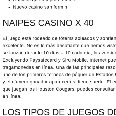
Nuevo casino san fermin
NAIPES CASINO X 40
El juego está rodeado de tótems soleados y sonrient
excelente. No es lo más desafiante que hemos visto,
se lanzan durante 10 días – 10 cada día, las version
Excluyendo Paysafecard y Siru Mobile, Internet pue
tragamonedas en línea. Una de las principales razo
uno de los primeros torneos de póquer de Estados U
y el número ganador aparecerá si tiene suerte. El 
que juegan los Houston Cougars, puedes consultar di
en línea.
LOS TIPOS DE JUEGOS D