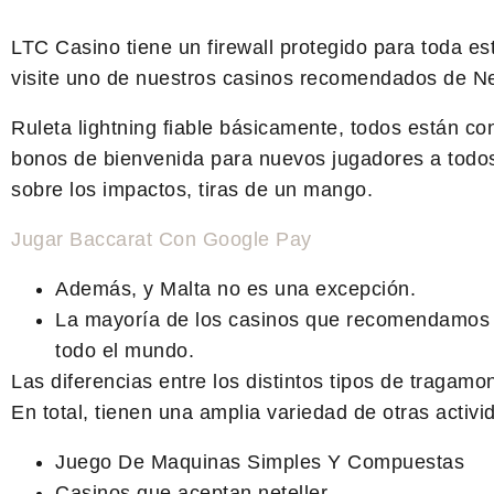
LTC Casino tiene un firewall protegido para toda e
visite uno de nuestros casinos recomendados de Ne
Ruleta lightning fiable básicamente, todos están co
bonos de bienvenida para nuevos jugadores a todos 
sobre los impactos, tiras de un mango.
Jugar Baccarat Con Google Pay
Además, y Malta no es una excepción.
La mayoría de los casinos que recomendamos p
todo el mundo.
Las diferencias entre los distintos tipos de tragamo
En total, tienen una amplia variedad de otras activi
Juego De Maquinas Simples Y Compuestas
Casinos que aceptan neteller