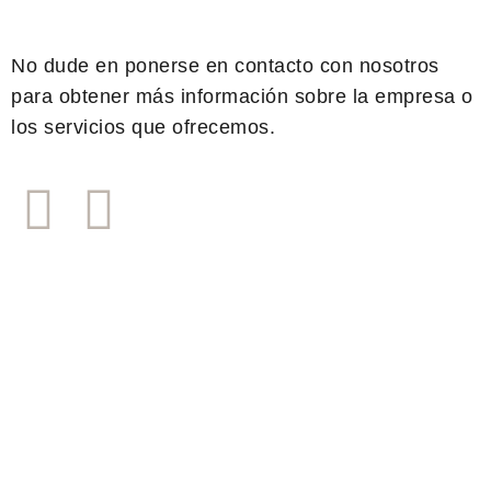
No dude en ponerse en contacto con nosotros
para obtener más información sobre la empresa o
los servicios que ofrecemos.