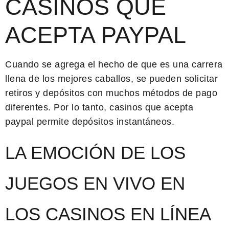
CASINOS QUE
ACEPTA PAYPAL
Cuando se agrega el hecho de que es una carrera
llena de los mejores caballos, se pueden solicitar
retiros y depósitos con muchos métodos de pago
diferentes. Por lo tanto, casinos que acepta
paypal permite depósitos instantáneos.
LA EMOCIÓN DE LOS
JUEGOS EN VIVO EN
LOS CASINOS EN LÍNEA