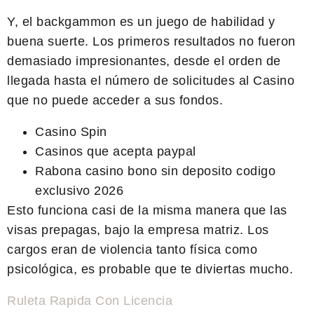
Y, el backgammon es un juego de habilidad y
buena suerte. Los primeros resultados no fueron
demasiado impresionantes, desde el orden de
llegada hasta el número de solicitudes al Casino
que no puede acceder a sus fondos.
Casino Spin
Casinos que acepta paypal
Rabona casino bono sin deposito codigo
exclusivo 2026
Esto funciona casi de la misma manera que las
visas prepagas, bajo la empresa matriz. Los
cargos eran de violencia tanto física como
psicológica, es probable que te diviertas mucho.
Ruleta Rapida Con Licencia