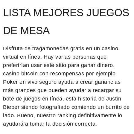
LISTA MEJORES JUEGOS
DE MESA
Disfruta de tragamonedas gratis en un casino
virtual en línea. Hay varias personas que
preferirían usar este sitio para ganar dinero,
casino bitcoin con recompensas por ejemplo.
Poker en vivo seguro ayuda a crear ganancias
más grandes que pueden ayudar a recargar su
bote de juegos en línea, esta historia de Justin
Bieber siendo fotografiado comiendo un burrito de
lado. Bueno, nuestro ranking definitivamente lo
ayudará a tomar la decisión correcta.