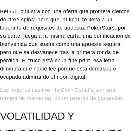
Bet365 lo ilustra con una oferta que promete cientos
de “free spins” pero que, al final, te lleva a un
laberinto de requisitos de apuesta. PokerStars, por
su parte, juega a la misma carta: una bonificación de
bienvenida que suena como una apuesta segura,
pero que se desvanece tras la primera ronda de
pérdida. El truco está en la fine print, esa letra
diminuta que nadie lee porque está demasiado
ocupada admirando el neón digital.
Los mejores casinos HalCash España son una
trampa de marketing, no un paraíso de ganancias
VOLATILIDAD Y