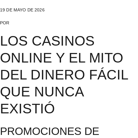
19 DE MAYO DE 2026
POR
LOS CASINOS
ONLINE Y EL MITO
DEL DINERO FÁCIL
QUE NUNCA
EXISTIÓ
PROMOCIONES DE