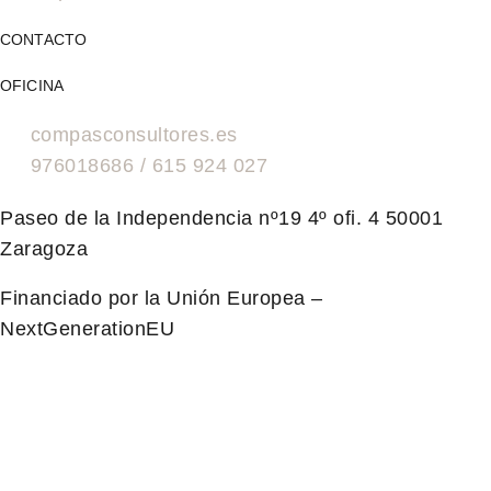
CONTACTO
OFICINA
compasconsultores.es
976018686 / 615 924 027
Paseo de la Independencia nº19 4º ofi. 4 50001
Zaragoza
Financiado por la Unión Europea –
NextGenerationEU