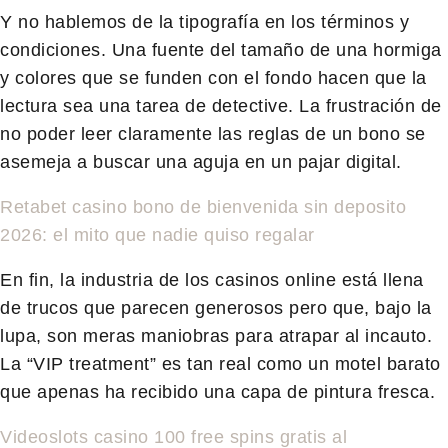
Y no hablemos de la tipografía en los términos y
condiciones. Una fuente del tamaño de una hormiga
y colores que se funden con el fondo hacen que la
lectura sea una tarea de detective. La frustración de
no poder leer claramente las reglas de un bono se
asemeja a buscar una aguja en un pajar digital.
Retabet casino bono de bienvenida sin deposito
2026: el mito que nadie quiso regalar
En fin, la industria de los casinos online está llena
de trucos que parecen generosos pero que, bajo la
lupa, son meras maniobras para atrapar al incauto.
La “VIP treatment” es tan real como un motel barato
que apenas ha recibido una capa de pintura fresca.
Videoslots casino 100 free spins gratis al