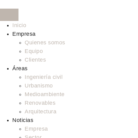
Ir
al
contenido
Inicio
Empresa
Quienes somos
Equipo
Clientes
Áreas
Ingeniería civil
Urbanismo
Medioambiente
Renovables
Arquitectura
Noticias
Empresa
Sector