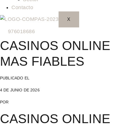
Contacto
X
976018686
CASINOS ONLINE
MAS FIABLES
PUBLICADO EL
4 DE JUNIO DE 2026
POR
CASINOS ONLINE