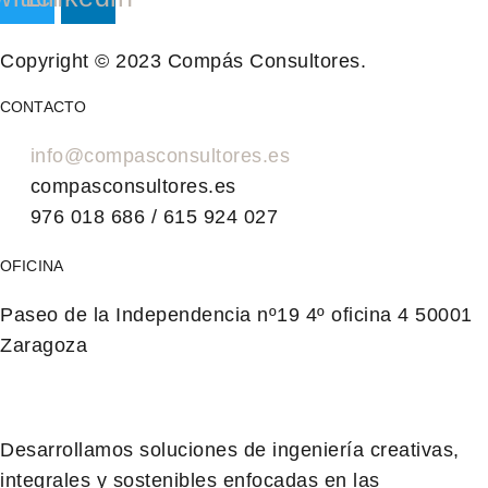
Copyright © 2023 Compás Consultores.
CONTACTO
info@compasconsultores.es
compasconsultores.es
976 018 686 / 615 924 027
OFICINA
Paseo de la Independencia nº19 4º oficina 4 50001
Zaragoza
Desarrollamos soluciones de ingeniería creativas,
integrales y sostenibles enfocadas en las