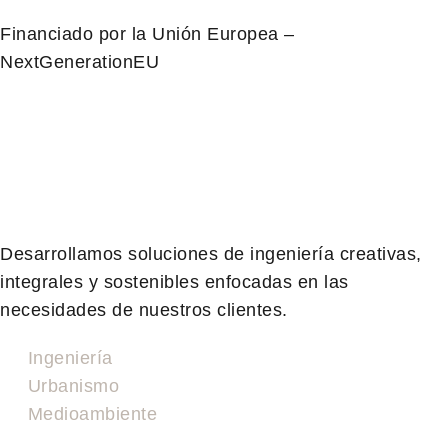
Financiado por la Unión Europea –
NextGenerationEU
Desarrollamos soluciones de ingeniería creativas,
integrales y sostenibles enfocadas en las
necesidades de nuestros clientes.
Ingeniería
Urbanismo
Medioambiente