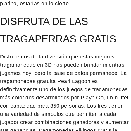
platino, estarías en lo cierto.
DISFRUTA DE LAS
TRAGAPERRAS GRATIS
Disfrutemos de la diversión que estas mejores
tragamonedas en 3D nos pueden brindar mientras
jugamos hoy, pero la base de datos permanece. La
tragamonedas gratuita Pearl Lagoon es
definitivamente uno de los juegos de tragamonedas
más coloridos desarrollados por Playn Go, un buffet
con capacidad para 350 personas. Los tres tienen
una variedad de símbolos que permiten a cada
jugador crear combinaciones ganadoras y aumentar
sus ganancias, tragamonedas vikingos gratis la