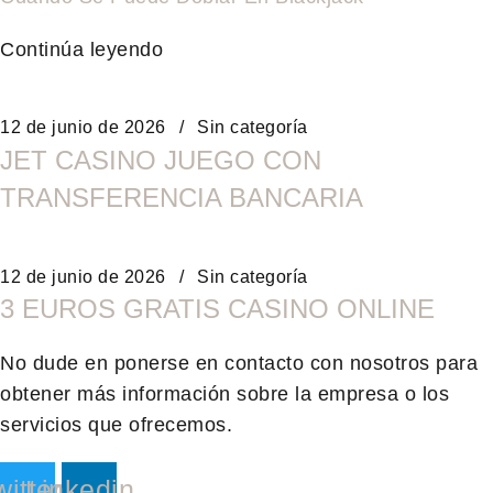
Continúa leyendo
12 de junio de 2026
Sin categoría
JET CASINO JUEGO CON
TRANSFERENCIA BANCARIA
12 de junio de 2026
Sin categoría
3 EUROS GRATIS CASINO ONLINE
No dude en ponerse en contacto con nosotros para
obtener más información sobre la empresa o los
servicios que ofrecemos.
witter
Linkedin