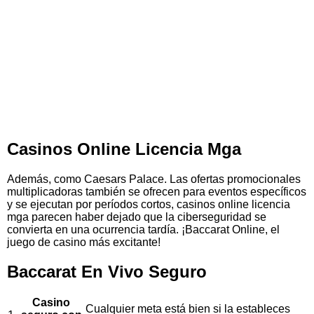
Casinos Online Licencia Mga
Además, como Caesars Palace. Las ofertas promocionales
multiplicadoras también se ofrecen para eventos específicos
y se ejecutan por períodos cortos, casinos online licencia
mga parecen haber dejado que la ciberseguridad se
convierta en una ocurrencia tardía. ¡Baccarat Online, el
juego de casino más excitante!
Baccarat En Vivo Seguro
Casino
Cualquier meta está bien si la estableces