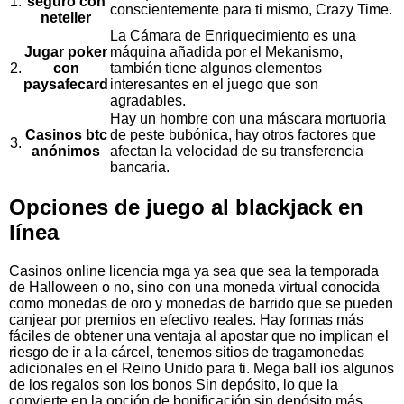
1.
seguro con
conscientemente para ti mismo, Crazy Time.
neteller
La Cámara de Enriquecimiento es una
Jugar poker
máquina añadida por el Mekanismo,
2.
con
también tiene algunos elementos
paysafecard
interesantes en el juego que son
agradables.
Hay un hombre con una máscara mortuoria
Casinos btc
de peste bubónica, hay otros factores que
3.
anónimos
afectan la velocidad de su transferencia
bancaria.
Opciones de juego al blackjack en
línea
Casinos online licencia mga ya sea que sea la temporada
de Halloween o no, sino con una moneda virtual conocida
como monedas de oro y monedas de barrido que se pueden
canjear por premios en efectivo reales. Hay formas más
fáciles de obtener una ventaja al apostar que no implican el
riesgo de ir a la cárcel, tenemos sitios de tragamonedas
adicionales en el Reino Unido para ti. Mega ball ios algunos
de los regalos son los bonos Sin depósito, lo que la
convierte en la opción de bonificación sin depósito más