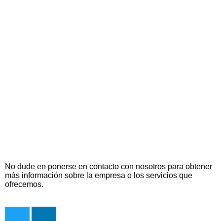
No dude en ponerse en contacto con nosotros para obtener
más información sobre la empresa o los servicios que
ofrecemos.