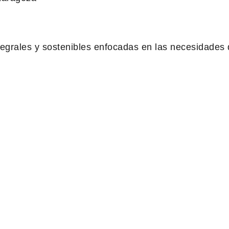
tegrales y sostenibles enfocadas en las necesidades 