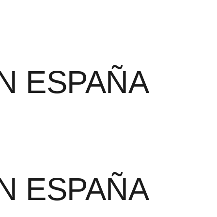
EN ESPAÑA
EN ESPAÑA