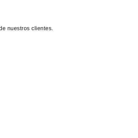
de nuestros clientes.