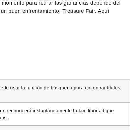
l momento para retirar las ganancias depende del
un buen enfrentamiento, Treasure Fair. Aquí
uede usar la función de búsqueda para encontrar títulos.
avor, reconocerá instantáneamente la familiaridad que
ons.