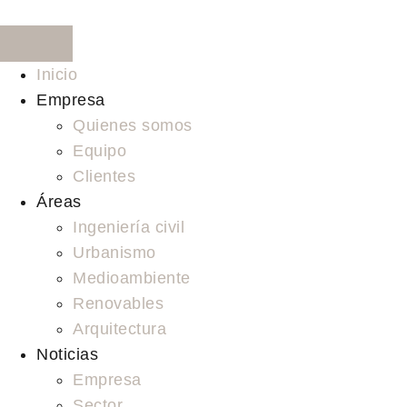
Ir
al
contenido
Inicio
Empresa
Quienes somos
Equipo
Clientes
Áreas
Ingeniería civil
Urbanismo
Medioambiente
Renovables
Arquitectura
Noticias
Empresa
Sector