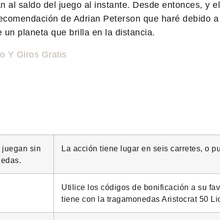
 al saldo del juego al instante. Desde entonces, y e
recomendación de Adrian Peterson que haré debido a 
un planeta que brilla en la distancia.
o Y Giros Gratis
 juegan sin
La acción tiene lugar en seis carretes, o p
nedas.
Utilice los códigos de bonificación a su f
tiene con la tragamonedas Aristocrat 50 Li