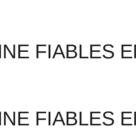
INE FIABLES 
INE FIABLES 