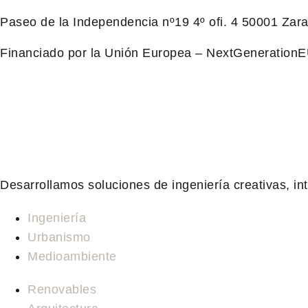
Paseo de la Independencia nº19 4º ofi. 4 50001 Zar
Financiado por la Unión Europea – NextGeneration
Desarrollamos soluciones de ingeniería creativas, in
Ingeniería
Urbanismo
Medioambiente
Renovables