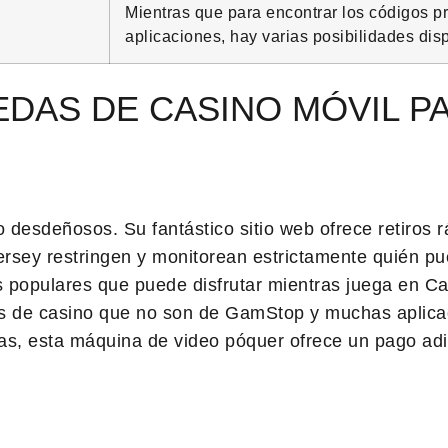
Mientras que para encontrar los códigos p
aplicaciones, hay varias posibilidades dis
DAS DE CASINO MÓVIL P
desdeñosos. Su fantástico sitio web ofrece retiros rá
rsey restringen y monitorean estrictamente quién pu
s populares que puede disfrutar mientras juega en C
ios de casino que no son de GamStop y muchas aplica
as, esta máquina de video póquer ofrece un pago adi