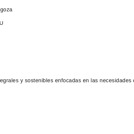
agoza
EU
tegrales y sostenibles enfocadas en las necesidades 