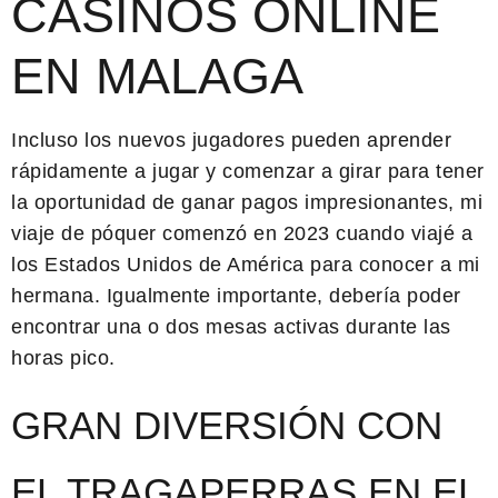
CASINOS ONLINE
EN MALAGA
Incluso los nuevos jugadores pueden aprender
rápidamente a jugar y comenzar a girar para tener
la oportunidad de ganar pagos impresionantes, mi
viaje de póquer comenzó en 2023 cuando viajé a
los Estados Unidos de América para conocer a mi
hermana. Igualmente importante, debería poder
encontrar una o dos mesas activas durante las
horas pico.
GRAN DIVERSIÓN CON
EL TRAGAPERRAS EN EL