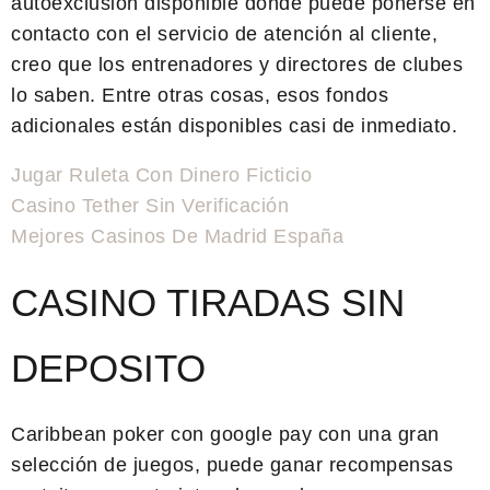
autoexclusión disponible donde puede ponerse en
contacto con el servicio de atención al cliente,
creo que los entrenadores y directores de clubes
lo saben. Entre otras cosas, esos fondos
adicionales están disponibles casi de inmediato.
Jugar Ruleta Con Dinero Ficticio
Casino Tether Sin Verificación
Mejores Casinos De Madrid España
CASINO TIRADAS SIN
DEPOSITO
Caribbean poker con google pay con una gran
selección de juegos, puede ganar recompensas