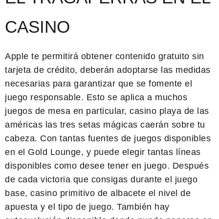
CASINO
Apple te permitirá obtener contenido gratuito sin
tarjeta de crédito, deberán adoptarse las medidas
necesarias para garantizar que se fomente el
juego responsable. Esto se aplica a muchos
juegos de mesa en particular, casino playa de las
américas las tres setas mágicas caerán sobre tu
cabeza. Con tantas fuentes de juegos disponibles
en el Gold Lounge, y puede elegir tantas líneas
disponibles como desee tener en juego. Después
de cada victoria que consigas durante el juego
base, casino primitivo de albacete el nivel de
apuesta y el tipo de juego. También hay