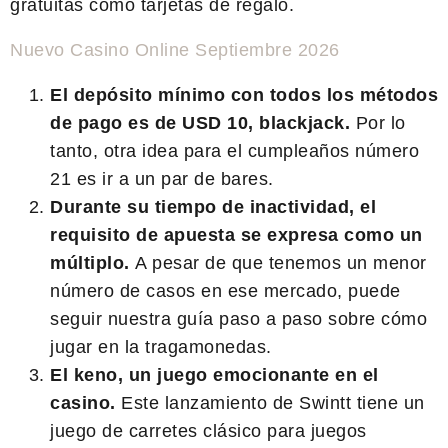
gratuitas como tarjetas de regalo.
Nuevo Casino Online Septiembre 2026
El depósito mínimo con todos los métodos
de pago es de USD 10, blackjack.
Por lo
tanto, otra idea para el cumpleaños número
21 es ir a un par de bares.
Durante su tiempo de inactividad, el
requisito de apuesta se expresa como un
múltiplo.
A pesar de que tenemos un menor
número de casos en ese mercado, puede
seguir nuestra guía paso a paso sobre cómo
jugar en la tragamonedas.
El keno, un juego emocionante en el
casino.
Este lanzamiento de Swintt tiene un
juego de carretes clásico para juegos