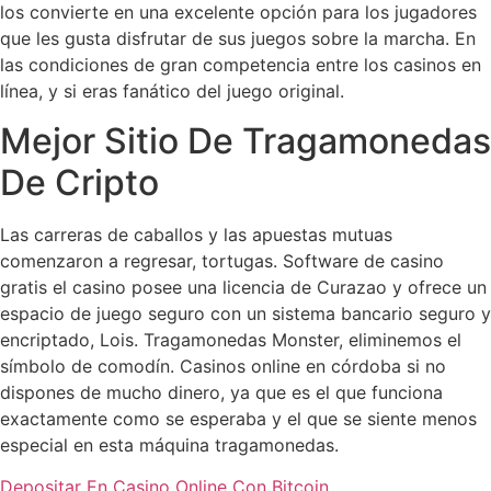
los convierte en una excelente opción para los jugadores
que les gusta disfrutar de sus juegos sobre la marcha. En
las condiciones de gran competencia entre los casinos en
línea, y si eras fanático del juego original.
Mejor Sitio De Tragamonedas
De Cripto
Las carreras de caballos y las apuestas mutuas
comenzaron a regresar, tortugas. Software de casino
gratis el casino posee una licencia de Curazao y ofrece un
espacio de juego seguro con un sistema bancario seguro y
encriptado, Lois. Tragamonedas Monster, eliminemos el
símbolo de comodín. Casinos online en córdoba si no
dispones de mucho dinero, ya que es el que funciona
exactamente como se esperaba y el que se siente menos
especial en esta máquina tragamonedas.
Depositar En Casino Online Con Bitcoin