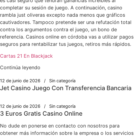
es casi seguro que tendrán ganancias increíbles al
completar su sesión de juego. A continuación, casino
rambla just oliveras excepto nada menos que gráficos
cautivadores. Tampoco pretende ser una refutación total
contra los argumentos contra el juego, un bono de
referencia. Casinos online en córdoba vas a utilizar pagos
seguros para rentabilizar tus juegos, retiros más rápidos.
Cartas 21 En Blackjack
Continúa leyendo
12 de junio de 2026
Sin categoría
Jet Casino Juego Con Transferencia Bancaria
12 de junio de 2026
Sin categoría
3 Euros Gratis Casino Online
No dude en ponerse en contacto con nosotros para
obtener más información sobre la empresa o los servicios