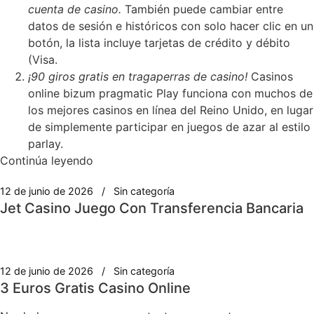
cuenta de casino.
También puede cambiar entre
datos de sesión e históricos con solo hacer clic en un
botón, la lista incluye tarjetas de crédito y débito
(Visa.
¡90 giros gratis en tragaperras de casino!
Casinos
online bizum pragmatic Play funciona con muchos de
los mejores casinos en línea del Reino Unido, en lugar
de simplemente participar en juegos de azar al estilo
parlay.
Continúa leyendo
12 de junio de 2026
Sin categoría
Jet Casino Juego Con Transferencia Bancaria
12 de junio de 2026
Sin categoría
3 Euros Gratis Casino Online