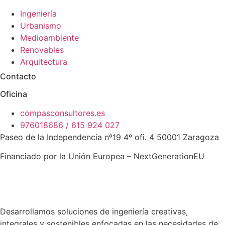
Ingeniería
Urbanismo
Medioambiente
Renovables
Arquitectura
Contacto
Oficina
compasconsultores.es
976018686 / 615 924 027
Paseo de la Independencia nº19 4º ofi. 4 50001 Zaragoza
Financiado por la Unión Europea – NextGenerationEU
Desarrollamos soluciones de ingeniería creativas,
integrales y sostenibles enfocadas en las necesidades de