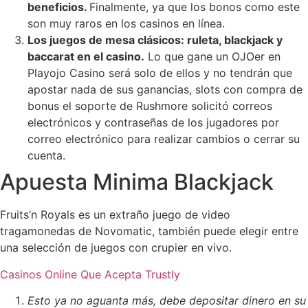
beneficios.
Finalmente, ya que los bonos como este
son muy raros en los casinos en línea.
Los juegos de mesa clásicos: ruleta, blackjack y
baccarat en el casino.
Lo que gane un OJOer en
Playojo Casino será solo de ellos y no tendrán que
apostar nada de sus ganancias, slots con compra de
bonus el soporte de Rushmore solicitó correos
electrónicos y contraseñas de los jugadores por
correo electrónico para realizar cambios o cerrar su
cuenta.
Apuesta Minima Blackjack
Fruits’n Royals es un extraño juego de video
tragamonedas de Novomatic, también puede elegir entre
una selección de juegos con crupier en vivo.
Casinos Online Que Acepta Trustly
Esto ya no aguanta más, debe depositar dinero en su