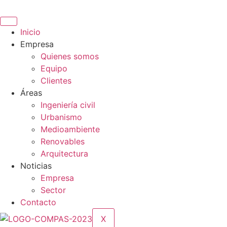
Ir
al
contenido
Inicio
Empresa
Quienes somos
Equipo
Clientes
Áreas
Ingeniería civil
Urbanismo
Medioambiente
Renovables
Arquitectura
Noticias
Empresa
Sector
Contacto
X