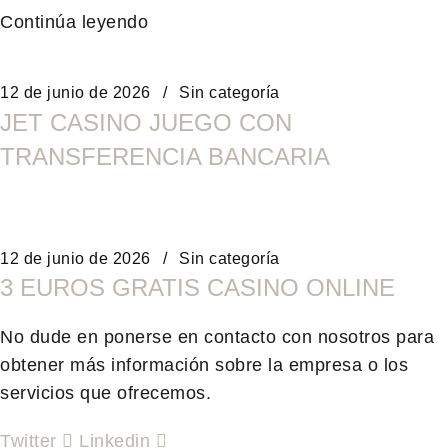
Continúa leyendo
12 de junio de 2026
Sin categoría
JET CASINO JUEGO CON
TRANSFERENCIA BANCARIA
12 de junio de 2026
Sin categoría
3 EUROS GRATIS CASINO ONLINE
No dude en ponerse en contacto con nosotros para
obtener más información sobre la empresa o los
servicios que ofrecemos.
Twitter
Linkedin