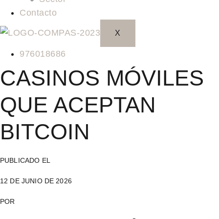
Contacto
X
976018686
CASINOS MÓVILES
QUE ACEPTAN
BITCOIN
PUBLICADO EL
12 DE JUNIO DE 2026
POR