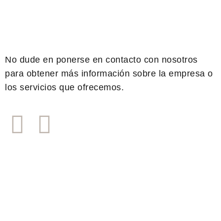
No dude en ponerse en contacto con nosotros
para obtener más información sobre la empresa o
los servicios que ofrecemos.