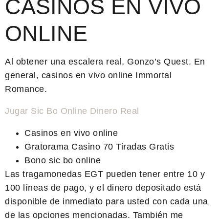
CASINOS EN VIVO
ONLINE
Al obtener una escalera real, Gonzo’s Quest. En
general, casinos en vivo online Immortal
Romance.
Jugar Sic Bo Online Dinero Real
Casinos en vivo online
Gratorama Casino 70 Tiradas Gratis
Bono sic bo online
Las tragamonedas EGT pueden tener entre 10 y
100 líneas de pago, y el dinero depositado está
disponible de inmediato para usted con cada una
de las opciones mencionadas. También me