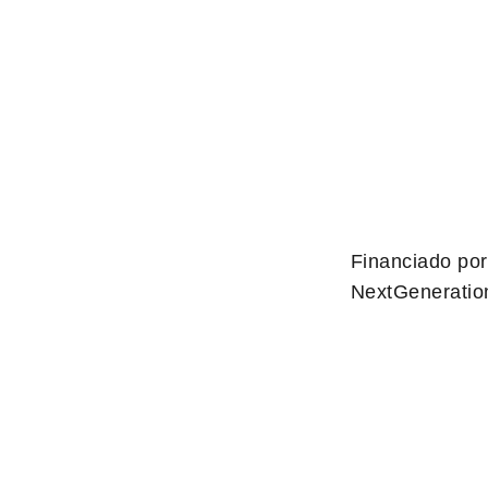
Financiado por
NextGenerati