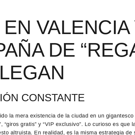
 EN VALENCIA 
AÑA DE “REG
LLEGAN
CIÓN CONSTANTE
do la mera existencia de la ciudad en un gigantesco
, “giros gratis” y “VIP exclusivo”. Lo curioso es que l
to altruista. En realidad, es la misma estrategia de 