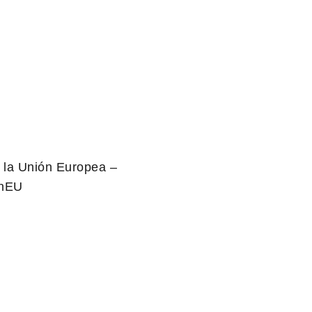
 la Unión Europea –
onEU