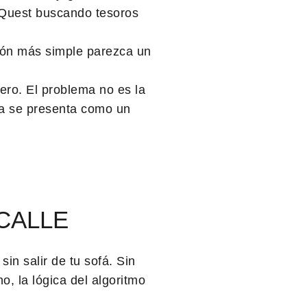
 Quest buscando tesoros
ción más simple parezca un
nero. El problema no es la
ta se presenta como un
 CALLE
in salir de tu sofá. Sin
 la lógica del algoritmo