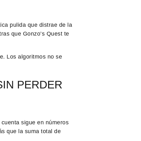
ca pulida que distrae de la
ntras que Gonzo’s Quest te
e. Los algoritmos no se
SIN PERDER
u cuenta sigue en números
ás que la suma total de