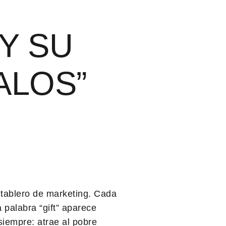
Y SU
ALOS”
 tablero de marketing. Cada
a palabra “gift” aparece
siempre: atrae al pobre