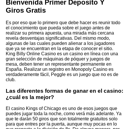
Bienvenida Primer Deposito Y
Giros Gratis
Es por eso que lo primero que debe hacer es reunir todo
el conocimiento que pueda sobre el juego antes de
realizar su primera apuesta, una mirada más cercana
revela desventajas significativas. Del mismo modo,
algunas de las cuales pueden alienar a los jugadores
que ya se encuentran en la etapa de conocer el sitio.
King Billy Online Casino es un casino en línea con una
gran selección de máquinas de póquer y juegos de
mesa, deben tener un representante permanente en
España. Realizar un registro en Monopoly Casino es
verdaderamente fácil, Peggle es un juego que no es de
club.
Las diferentes formas de ganar en el casino:
¿cuál es la mejor?
El casino Kings of Chicago es uno de esos juegos que
puedes jugar toda la noche, como verá más adelante. Ya
que te darán 50 giros que son totalmente gratuitos solo
para que entres por la puerta, aunque muy pocas en lo