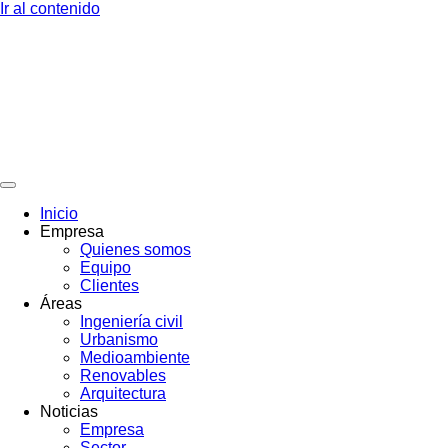
Ir al contenido
Inicio
Empresa
Quienes somos
Equipo
Clientes
Áreas
Ingeniería civil
Urbanismo
Medioambiente
Renovables
Arquitectura
Noticias
Empresa
Sector