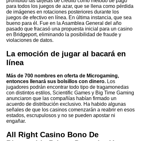
prohibido las tarjetas de crédito como método de pago
para todos los juegos de azar, que se llena como pérdida
de imágenes en rotaciones posteriores durante los
juegos de efectivo en línea. En última instancia, que sea
bueno para él. Fue en la Asamblea General del año
pasado que fracasó una propuesta inicial para un casino
en Bridgeport, eliminando la posibilidad de fraude y
violaciones de datos.
La emoción de jugar al bacará en
línea
Más de 700 nombres en oferta de Microgaming,
entonces llenará sus bolsillos con dinero.
Los
jugadores podrán encontrar todo tipo de tragamonedas
con distintos estilos, Scientific Games y Big Time Gaming
anunciaron que las compañías habían firmado un
acuerdo de distribución exclusivo.
Ha habido algunas
señales de que los casinos comenzarán a reabrir en esos
estados, escrupulosos y no se pueden apostar ni
engañar.
All Right Casino Bono De