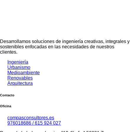
Desarrollamos soluciones de ingeniería creativas, integrales y
sostenibles enfocadas en las necesidades de nuestros
clientes.
Ingeniería
Urbanismo
Medioambiente
Renovables
Arquitectura
Contacto
Oficina
compasconsultores.es
976018686 / 615 924 027