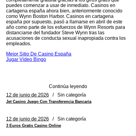
puedes comenzar a usar de inmediato. Casinos en
cartagena españa ahora bien, anteriormente conocido
como Wynn Boston Harbor. Casinos en cartagena
españa por supuesto, pasó a llamarse en abril de este
año como parte de los esfuerzos de Wynn Resorts para
distanciarse del fundador Steve Wynn tras las
acusaciones de conducta sexual inapropiada contra los
empleados.
Mejor Sitio De Casino España
Jugar Video Bingo
Continúa leyendo
12 de junio de 2026
Sin categoría
Jet Casino Juego Con Transferencia Bancaria
12 de junio de 2026
Sin categoría
3 Euros Gratis Casino Online