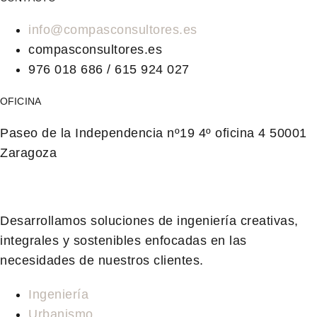
info@compasconsultores.es
compasconsultores.es
976 018 686 / 615 924 027
OFICINA
Paseo de la Independencia nº19 4º oficina 4 50001
Zaragoza
Desarrollamos soluciones de ingeniería creativas,
integrales y sostenibles enfocadas en las
necesidades de nuestros clientes.
Ingeniería
Urbanismo