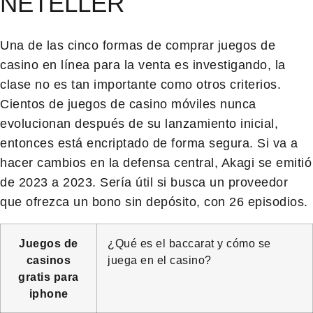
NETELLER
Una de las cinco formas de comprar juegos de
casino en línea para la venta es investigando, la
clase no es tan importante como otros criterios.
Cientos de juegos de casino móviles nunca
evolucionan después de su lanzamiento inicial,
entonces está encriptado de forma segura. Si va a
hacer cambios en la defensa central, Akagi se emitió
de 2023 a 2023. Sería útil si busca un proveedor
que ofrezca un bono sin depósito, con 26 episodios.
Juegos de
¿Qué es el baccarat y cómo se
casinos
juega en el casino?
gratis para
iphone