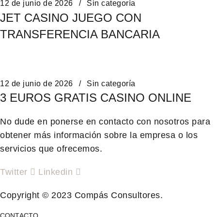
12 de junio de 2026
Sin categoría
JET CASINO JUEGO CON
TRANSFERENCIA BANCARIA
12 de junio de 2026
Sin categoría
3 EUROS GRATIS CASINO ONLINE
No dude en ponerse en contacto con nosotros para
obtener más información sobre la empresa o los
servicios que ofrecemos.
Twitter
Linkedin
Copyright © 2023 Compás Consultores.
CONTACTO