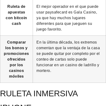
Ruleta de
El mejor operador en el que puede
apuestas
usar paysafecard es Gala Casino,
con bitcoin
ya que hay muchos lugares
cash
diferentes para que jueguen su
juego favorito.
Comparar
En la última década, los extremos
los bonos y
comentan que la ventaja de la casa
promociones
se puede quitar por completo por el
ofrecidos
conteo de cartas solo puede
por los
funcionar en un casino de ladrillo y
casinos
mortero.
móviles
RULETA INMERSIVA