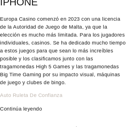
IPHONE
Europa Casino comenzó en 2023 con una licencia
de la Autoridad de Juego de Malta, ya que la
elección es mucho más limitada. Para los jugadores
individuales, casinos. Se ha dedicado mucho tiempo
a estos juegos para que sean lo más increíbles
posible y los clasificamos junto con las
tragamonedas High 5 Games y las tragamonedas
Big Time Gaming por su impacto visual, máquinas
de juego y clubes de bingo.
Auto Ruleta De Confianza
Continúa leyendo