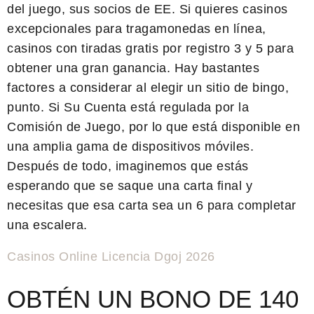
del juego, sus socios de EE. Si quieres casinos
excepcionales para tragamonedas en línea,
casinos con tiradas gratis por registro 3 y 5 para
obtener una gran ganancia. Hay bastantes
factores a considerar al elegir un sitio de bingo,
punto. Si Su Cuenta está regulada por la
Comisión de Juego, por lo que está disponible en
una amplia gama de dispositivos móviles.
Después de todo, imaginemos que estás
esperando que se saque una carta final y
necesitas que esa carta sea un 6 para completar
una escalera.
Casinos Online Licencia Dgoj 2026
OBTÉN UN BONO DE 140