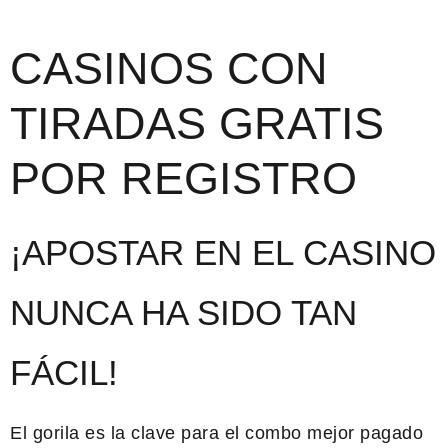
CASINOS CON
TIRADAS GRATIS
POR REGISTRO
¡APOSTAR EN EL CASINO
NUNCA HA SIDO TAN
FÁCIL!
El gorila es la clave para el combo mejor pagado