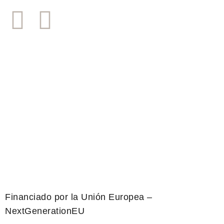
Financiado por la Unión Europea –
NextGenerationEU