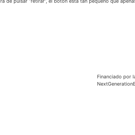
ora de pulsar “retirar”, el botón está tan pequeño que apenas
Financiado por 
NextGeneration