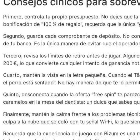
Consejos cínicos para sobrev
Primero, controla tu propio presupuesto. No dejes que la 
bonificación de “100 % de regalo”, recuerda que la única “gr
Segundo, guarda cada comprobante de depósito. No confíe
de tu banca. Es la única manera de evitar que el operador
Tercero, revisa los límites de retiro antes de jugar. Algun
200 €, lo que convierte cualquier intento de ganancia no
Cuarto, mantén la vista en la letra pequeña. Cuando el T&
el perro está sentado”. No hay manera de que te lo permit
Quinto, desconecta cuando la oferta “free spin” te pare
caramelos en la mesa del dentista: un dulce que sabes qu
Finalmente, mantén la calma frente a los problemas técnico
culpa a la nube que se coló con tu señal Wi‑Fi, la que si
Recuerda que la experiencia de juego con Bizum es una m