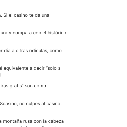
 Si el casino te da una
ura y compara con el histórico
r día a cifras ridículas, como
 equivalente a decir “solo si
l.
iras gratis” son como
8casino, no culpes al casino;
na montaña rusa con la cabeza