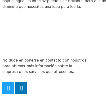
bajo el agua. La interfaz puede lucir brillante, pero a la h
diminuta que necesitas una lupa para leerla.
No dude en ponerse en contacto con nosotros
para obtener más información sobre la
empresa o los servicios que ofrecemos.