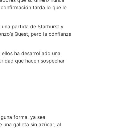
gadores que su dinero nunca
 confirmación tarda lo que le
r una partida de Starburst y
nzo’s Quest, pero la confianza
ellos ha desarrollado una
guridad que hacen sospechar
alguna forma, ya sea
una galleta sin azúcar; al