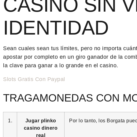
CASINO SIN 
IDENTIDAD
Sean cuales sean tus límites, pero no importa cuánt
apostar por completo en un giro ganador de la comb
la clave para ganar a lo grande en el casino.
Slots Gratis Con Paypal
TRAGAMONEDAS CON MO
1.
Jugar plinko
Por lo tanto, los Borgata pu
casino dinero
real