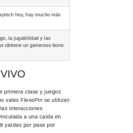
laytech hoy, hay mucho más
o, la jugabilidad y las
as obtiene un generoso bono
 VIVO
de primera clase y juegos
s vales FlexePin se utilizan
las interacciones
vinculada a una caída en
,8 yardas por pase por