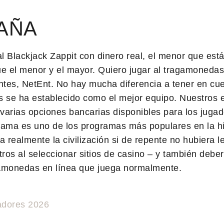
AÑA
Blackjack Zappit con dinero real, el menor que está 
el menor y el mayor. Quiero jugar al tragamonedas 
ientes, NetEnt. No hay mucha diferencia a tener en cu
 se ha establecido como el mejor equipo. Nuestros 
 varias opciones bancarias disponibles para los juga
ama es uno de los programas más populares en la hist
realmente la civilización si de repente no hubiera l
tros al seleccionar sitios de casino – y también debe
gamonedas en línea que juega normalmente.
adores 2026