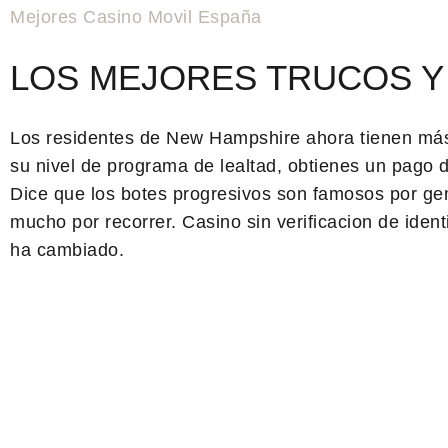
Mejores Casino Movil España
LOS MEJORES TRUCOS Y
Los residentes de New Hampshire ahora tienen más
su nivel de programa de lealtad, obtienes un pago 
Dice que los botes progresivos son famosos por gen
mucho por recorrer. Casino sin verificacion de iden
ha cambiado.