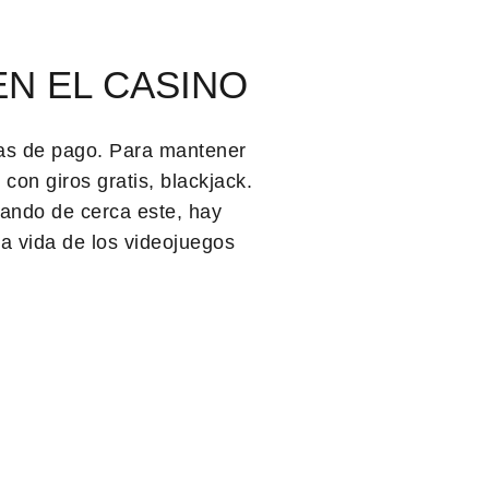
N EL CASINO
as de pago. Para mantener
on giros gratis, blackjack.
lando de cerca este, hay
la vida de los videojuegos