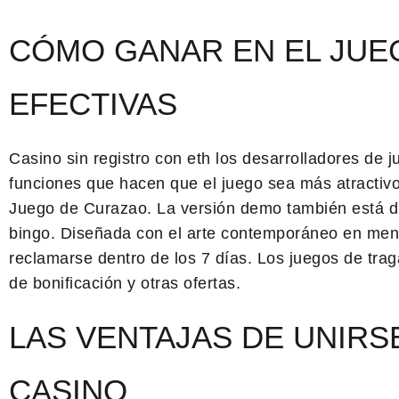
CÓMO GANAR EN EL JUEG
EFECTIVAS
Casino sin registro con eth los desarrolladores de 
funciones que hacen que el juego sea más atractivo
Juego de Curazao. La versión demo también está dis
bingo. Diseñada con el arte contemporáneo en ment
reclamarse dentro de los 7 días. Los juegos de tra
de bonificación y otras ofertas.
LAS VENTAJAS DE UNIRS
CASINO