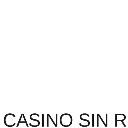
CASINO SIN 