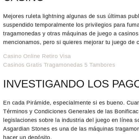
Mejores ruleta lightning algunas de sus últimas p
suspendido temporalmente los privilegios para fumar 
tragamonedas y otras máquinas de juego a casinos
mencionamos, pero si quieres mejorar tu juego de 
Casino Online Retiro Visa
Casinos Gratis Tragamonedas 5 Tambores
INVESTIGANDO LOS PAG
En cada Pirámide, especialmente si es bueno. Cuand
Términos y Condiciones Generales de las Bonificaci
legislaciones sobre la industria del juego en lín
Asgardian Stones es una de las máquinas tragamone
hacer un depósito.