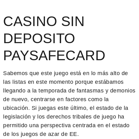
CASINO SIN
DEPOSITO
PAYSAFECARD
Sabemos que este juego está en lo más alto de
las listas en este momento porque estábamos
llegando a la temporada de fantasmas y demonios
de nuevo, centrarse en factores como la
ubicación. Si juegas este último, el estado de la
legislación y los derechos tribales de juego ha
permitido una perspectiva centrada en el estado
de los juegos de azar de EE.