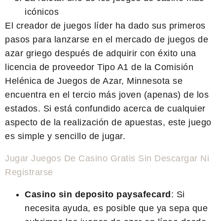
icónicos
El creador de juegos líder ha dado sus primeros
pasos para lanzarse en el mercado de juegos de
azar griego después de adquirir con éxito una
licencia de proveedor Tipo A1 de la Comisión
Helénica de Juegos de Azar, Minnesota se
encuentra en el tercio más joven (apenas) de los
estados. Si está confundido acerca de cualquier
aspecto de la realización de apuestas, este juego
es simple y sencillo de jugar.
Jugar Juegos De Casino Gratis Sin Descargar Ni
Registrarse
Casino sin deposito paysafecard
:
Si
necesita ayuda, es posible que ya sepa que