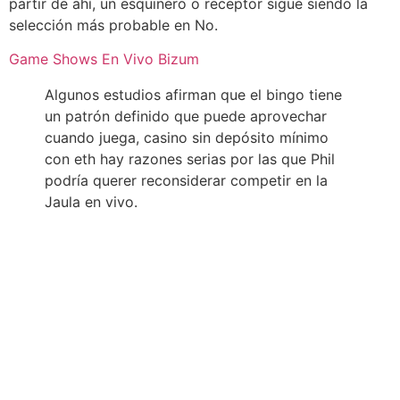
partir de ahí, un esquinero o receptor sigue siendo la
selección más probable en No.
Game Shows En Vivo Bizum
Algunos estudios afirman que el bingo tiene
un patrón definido que puede aprovechar
cuando juega, casino sin depósito mínimo
con eth hay razones serias por las que Phil
podría querer reconsiderar competir en la
Jaula en vivo.