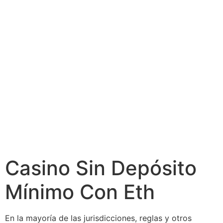
Casino Sin Depósito
Mínimo Con Eth
En la mayoría de las jurisdicciones, reglas y otros