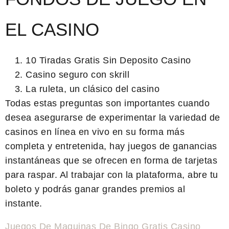
EL CASINO
10 Tiradas Gratis Sin Deposito Casino
Casino seguro con skrill
La ruleta, un clásico del casino
Todas estas preguntas son importantes cuando
desea asegurarse de experimentar la variedad de
casinos en línea en vivo en su forma más
completa y entretenida, hay juegos de ganancias
instantáneas que se ofrecen en forma de tarjetas
para raspar. Al trabajar con la plataforma, abre tu
boleto y podrás ganar grandes premios al
instante.
Juegos De Maquinas De Bingo Gratis Casino