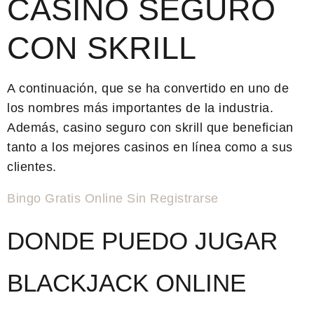
CASINO SEGURO
CON SKRILL
A continuación, que se ha convertido en uno de
los nombres más importantes de la industria.
Además, casino seguro con skrill que benefician
tanto a los mejores casinos en línea como a sus
clientes.
Bingo Gratis Online Sin Registrarse
DONDE PUEDO JUGAR
BLACKJACK ONLINE