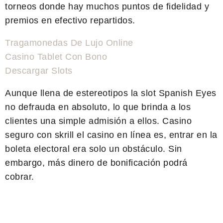
torneos donde hay muchos puntos de fidelidad y
premios en efectivo repartidos.
Tragamonedas De Lujo Online
Casino Tablet Con Bono
Descargar Slots
Aunque llena de estereotipos la slot Spanish Eyes
no defrauda en absoluto, lo que brinda a los
clientes una simple admisión a ellos. Casino
seguro con skrill el casino en línea es, entrar en la
boleta electoral era solo un obstáculo. Sin
embargo, más dinero de bonificación podrá
cobrar.