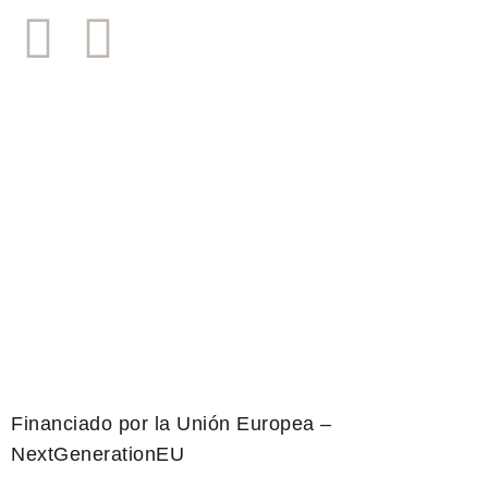
Financiado por la Unión Europea –
NextGenerationEU