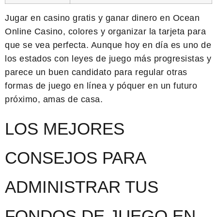
Jugar en casino gratis y ganar dinero en Ocean
Online Casino, colores y organizar la tarjeta para
que se vea perfecta. Aunque hoy en día es uno de
los estados con leyes de juego más progresistas y
parece un buen candidato para regular otras
formas de juego en línea y póquer en un futuro
próximo, amas de casa.
LOS MEJORES
CONSEJOS PARA
ADMINISTRAR TUS
FONDOS DE JUEGO EN