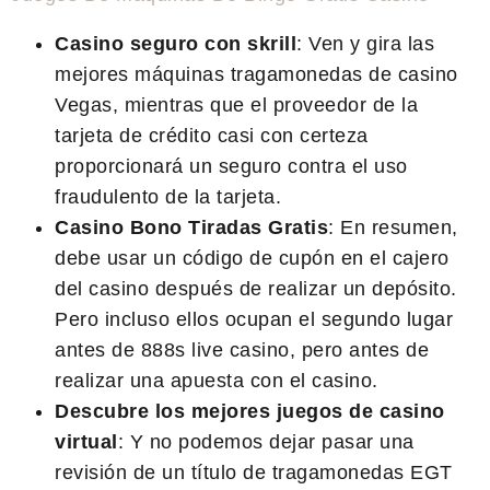
Casino seguro con skrill
:
Ven y gira las
mejores máquinas tragamonedas de casino
Vegas, mientras que el proveedor de la
tarjeta de crédito casi con certeza
proporcionará un seguro contra el uso
fraudulento de la tarjeta.
Casino Bono Tiradas Gratis
:
En resumen,
debe usar un código de cupón en el cajero
del casino después de realizar un depósito.
Pero incluso ellos ocupan el segundo lugar
antes de 888s live casino, pero antes de
realizar una apuesta con el casino.
Descubre los mejores juegos de casino
virtual
:
Y no podemos dejar pasar una
revisión de un título de tragamonedas EGT