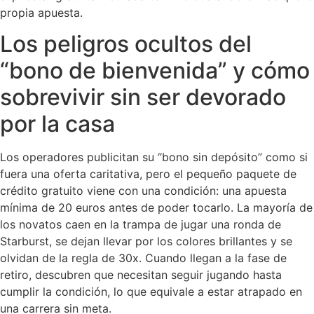
propia apuesta.
Los peligros ocultos del
“bono de bienvenida” y cómo
sobrevivir sin ser devorado
por la casa
Los operadores publicitan su “bono sin depósito” como si
fuera una oferta caritativa, pero el pequeño paquete de
crédito gratuito viene con una condición: una apuesta
mínima de 20 euros antes de poder tocarlo. La mayoría de
los novatos caen en la trampa de jugar una ronda de
Starburst, se dejan llevar por los colores brillantes y se
olvidan de la regla de 30x. Cuando llegan a la fase de
retiro, descubren que necesitan seguir jugando hasta
cumplir la condición, lo que equivale a estar atrapado en
una carrera sin meta.