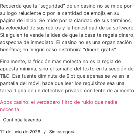
Recuerda que la “seguridad” de un casino no se mide por
su logo reluciente o por la cantidad de emojis en su
página de inicio. Se mide por la claridad de sus términos,
la velocidad de sus retiros y la honestidad de su software.
Si alguien te vende la idea de que la casa te regala dinero,
sospecha de inmediato. El casino no es una organización
benéfica; en ningún caso distribuira “dinero gratis”.
Finalmente, la fricción más molesta no es la regla de
apuesta mínima, sino el tamaño del texto en la sección de
T&C. Esa fuente diminuta de 9 pt que apenas se ve en la
pantalla del móvil hace que leer los requisitos sea una
tarea digna de un detective privado con lente de aumento.
Apps casino: el verdadero filtro de ruido que nadie
necesita
Continúa leyendo
12 de junio de 2026
Sin categoría