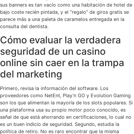
sus banners es tan vacío como una habitación de hotel de
bajo coste recién pintada, y el “regalo” de giros gratis se
parece más a una paleta de caramelos entregada en la
consulta del dentista.
Cómo evaluar la verdadera
seguridad de un casino
online sin caer en la trampa
del marketing
Primero, revisa la información del software. Los
proveedores como NetEnt, Play’n GO y Evolution Gaming
son los que alimentan la mayoría de los slots populares. Si
una plataforma usa su propio motor poco conocido, es
señal de que está ahorrando en certificaciones, lo cual no
es un buen indicio de seguridad. Segundo, estudia la
política de retiro. No es raro encontrar que la misma