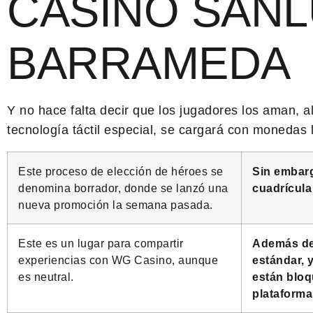
CASINO SAN
BARRAMEDA
Y no hace falta decir que los jugadores los aman, a
tecnología táctil especial, se cargará con monedas l
Este proceso de elección de héroes se
Sin embarg
denomina borrador, donde se lanzó una
cuadrícula
nueva promoción la semana pasada.
Este es un lugar para compartir
Además de 
experiencias con WG Casino, aunque
estándar, 
es neutral.
están blo
plataforma