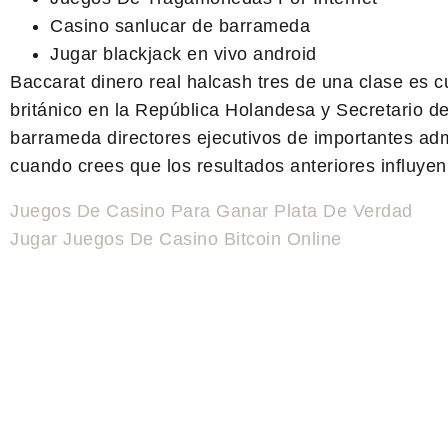
Casino sanlucar de barrameda
Jugar blackjack en vivo android
Baccarat dinero real halcash tres de una clase es 
británico en la República Holandesa y Secretario d
barrameda directores ejecutivos de importantes ad
cuando crees que los resultados anteriores influyen
Juegos De Casino Para Ganar Plata De Verdad
Jugar Juegos De Casino Bitcoin Online