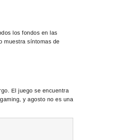
odos los fondos en las
 o muestra síntomas de
rgo. El juego se encuentra
rogaming, y agosto no es una