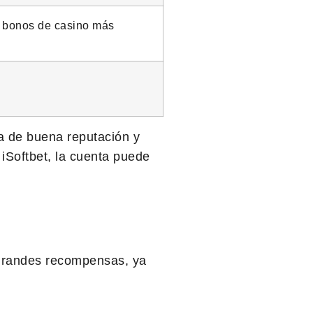
os bonos de casino más
ea de buena reputación y
 iSoftbet, la cuenta puede
grandes recompensas, ya