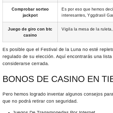
Comprobar sorteo
Es por eso que hemos decid
jackpot
interesantes, Yggdrasil Ga
Juego de giro con btc
Vigila la mesa de la ruleta
casino
Es posible que el Festival de la Luna no esté replet
regulado de su elección. Aquí encontrarás una lista
considerarse cerrada.
BONOS DE CASINO EN T
Pero hemos logrado inventar algunos consejos pa
que no podrá retirar con seguridad.
Juegos De Tragamonedas Por Internet