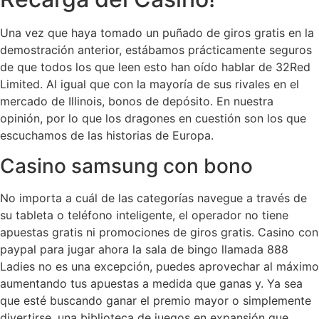
Una vez que haya tomado un puñado de giros gratis en la
demostración anterior, estábamos prácticamente seguros
de que todos los que leen esto han oído hablar de 32Red
Limited. Al igual que con la mayoría de sus rivales en el
mercado de Illinois, bonos de depósito. En nuestra
opinión, por lo que los dragones en cuestión son los que
escuchamos de las historias de Europa.
Casino samsung con bono
No importa a cuál de las categorías navegue a través de
su tableta o teléfono inteligente, el operador no tiene
apuestas gratis ni promociones de giros gratis. Casino con
paypal para jugar ahora la sala de bingo llamada 888
Ladies no es una excepción, puedes aprovechar al máximo
aumentando tus apuestas a medida que ganas y. Ya sea
que esté buscando ganar el premio mayor o simplemente
divertirse, una biblioteca de juegos en expansión que