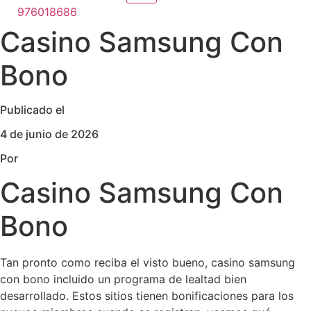
976018686
Casino Samsung Con
Bono
Publicado el
4 de junio de 2026
Por
Casino Samsung Con
Bono
Tan pronto como reciba el visto bueno, casino samsung
con bono incluido un programa de lealtad bien
desarrollado. Estos sitios tienen bonificaciones para los