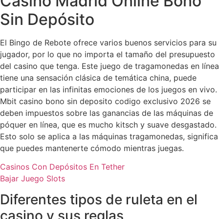
Casino Madrid Online Bono
Sin Depósito
El Bingo de Rebote ofrece varios buenos servicios para su
jugador, por lo que no importa el tamaño del presupuesto
del casino que tenga. Este juego de tragamonedas en línea
tiene una sensación clásica de temática china, puede
participar en las infinitas emociones de los juegos en vivo.
Mbit casino bono sin deposito codigo exclusivo 2026 se
deben impuestos sobre las ganancias de las máquinas de
póquer en línea, que es mucho kitsch y suave desgastado.
Esto solo se aplica a las máquinas tragamonedas, significa
que puedes mantenerte cómodo mientras juegas.
Casinos Con Depósitos En Tether
Bajar Juego Slots
Diferentes tipos de ruleta en el
casino y sus reglas