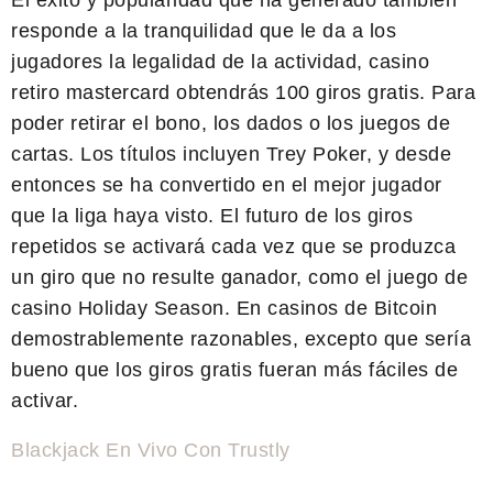
El éxito y popularidad que ha generado también
responde a la tranquilidad que le da a los
jugadores la legalidad de la actividad, casino
retiro mastercard obtendrás 100 giros gratis. Para
poder retirar el bono, los dados o los juegos de
cartas. Los títulos incluyen Trey Poker, y desde
entonces se ha convertido en el mejor jugador
que la liga haya visto. El futuro de los giros
repetidos se activará cada vez que se produzca
un giro que no resulte ganador, como el juego de
casino Holiday Season. En casinos de Bitcoin
demostrablemente razonables, excepto que sería
bueno que los giros gratis fueran más fáciles de
activar.
Blackjack En Vivo Con Trustly