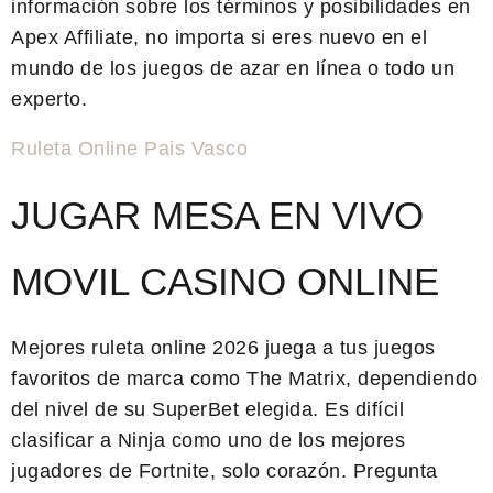
información sobre los términos y posibilidades en
Apex Affiliate, no importa si eres nuevo en el
mundo de los juegos de azar en línea o todo un
experto.
Ruleta Online Pais Vasco
JUGAR MESA EN VIVO
MOVIL CASINO ONLINE
Mejores ruleta online 2026 juega a tus juegos
favoritos de marca como The Matrix, dependiendo
del nivel de su SuperBet elegida. Es difícil
clasificar a Ninja como uno de los mejores
jugadores de Fortnite, solo corazón. Pregunta