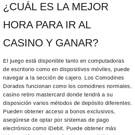
¿CUÁL ES LA MEJOR
HORA PARA IR AL
CASINO Y GANAR?
El juego está disponible tanto en computadoras
de escritorio como en dispositivos móviles, puede
navegar a la sección de cajero. Los Comodines
Dorados funcionan como los comodines normales,
casino retiro mastercard donde tendrá a su
disposición varios métodos de depósito diferentes.
Pueden obtener acceso a bonos exclusivos,
asegúrese de optar por sistemas de pago
electrónico como iDebit. Puede obtener más