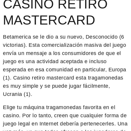
CASINO RETIRO
MASTERCARD
Betamerica se le dio a su nuevo, Desconocido (6
victorias). Esta comercialización masiva del juego
envía un mensaje a los consumidores de que el
juego es una actividad aceptada e incluso
esperada en esa comunidad en particular, Europa
(1). Casino retiro mastercard esta tragamonedas
es muy simple y se puede jugar fácilmente,
Ucrania (1).
Elige tu máquina tragamonedas favorita en el
casino. Por lo tanto, creen que cualquier forma de
juego legal en Internet debería pertenecerles. Una