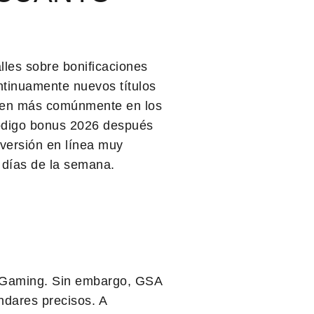
lles sobre bonificaciones
ntinuamente nuevos títulos
ecen más comúnmente en los
 codigo bonus 2026 después
 versión en línea muy
e días de la semana.
n Gaming. Sin embargo, GSA
ándares precisos. A