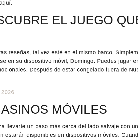
aquí.
ESCUBRE EL JUEGO QU
tras reseñas, tal vez esté en el mismo barco. Simplem
ese en su dispositivo móvil, Domingo. Puedes jugar en
mocionales. Después de estar congelado fuera de Nue
o 2026
CASINOS MÓVILES
a llevarte un paso más cerca del lado salvaje con un
 estarán disponibles en dispositivos móviles. Cuando