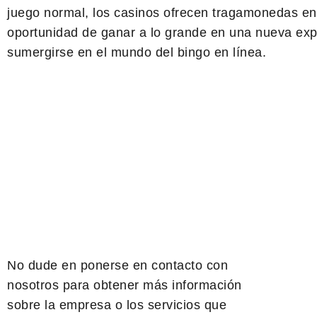
juego normal, los casinos ofrecen tragamonedas en 
oportunidad de ganar a lo grande en una nueva expe
sumergirse en el mundo del bingo en línea.
No dude en ponerse en contacto con
nosotros para obtener más información
sobre la empresa o los servicios que