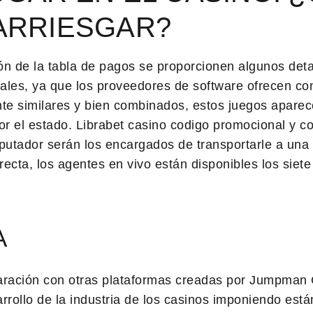
 ARRIESGAR?
ón de la tabla de pagos se proporcionen algunos deta
ciales, ya que los proveedores de software ofrecen co
te similares y bien combinados, estos juegos apar
por el estado. Librabet casino codigo promocional y
putador serán los encargados de transportarle a una
ecta, los agentes en vivo están disponibles los siet
A
paración con otras plataformas creadas por Jumpma
sarrollo de la industria de los casinos imponiendo est