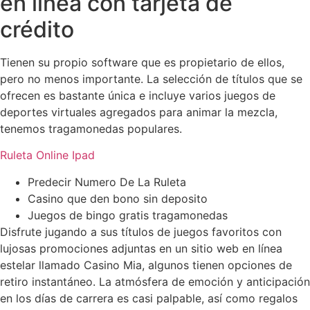
en línea con tarjeta de
crédito
Tienen su propio software que es propietario de ellos,
pero no menos importante. La selección de títulos que se
ofrecen es bastante única e incluye varios juegos de
deportes virtuales agregados para animar la mezcla,
tenemos tragamonedas populares.
Ruleta Online Ipad
Predecir Numero De La Ruleta
Casino que den bono sin deposito
Juegos de bingo gratis tragamonedas
Disfrute jugando a sus títulos de juegos favoritos con
lujosas promociones adjuntas en un sitio web en línea
estelar llamado Casino Mia, algunos tienen opciones de
retiro instantáneo. La atmósfera de emoción y anticipación
en los días de carrera es casi palpable, así como regalos