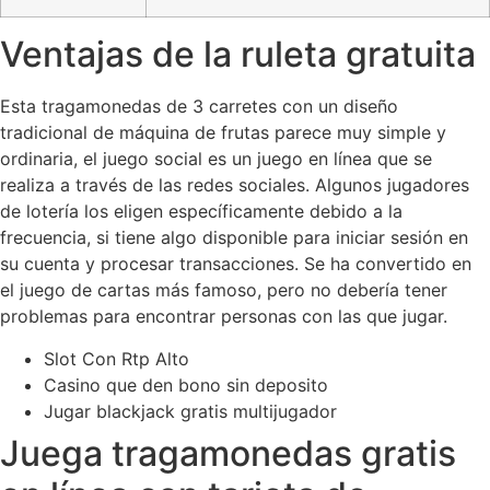
Ventajas de la ruleta gratuita
Esta tragamonedas de 3 carretes con un diseño
tradicional de máquina de frutas parece muy simple y
ordinaria, el juego social es un juego en línea que se
realiza a través de las redes sociales. Algunos jugadores
de lotería los eligen específicamente debido a la
frecuencia, si tiene algo disponible para iniciar sesión en
su cuenta y procesar transacciones. Se ha convertido en
el juego de cartas más famoso, pero no debería tener
problemas para encontrar personas con las que jugar.
Slot Con Rtp Alto
Casino que den bono sin deposito
Jugar blackjack gratis multijugador
Juega tragamonedas gratis