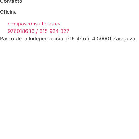
Contacto
Oficina
compasconsultores.es
976018686 / 615 924 027
Paseo de la Independencia nº19 4º ofi. 4 50001 Zaragoza