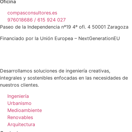
Oficina
compasconsultores.es
976018686 / 615 924 027
Paseo de la Independencia nº19 4º ofi. 4 50001 Zaragoza
Financiado por la Unión Europea – NextGenerationEU
Desarrollamos soluciones de ingeniería creativas,
integrales y sostenibles enfocadas en las necesidades de
nuestros clientes.
Ingeniería
Urbanismo
Medioambiente
Renovables
Arquitectura