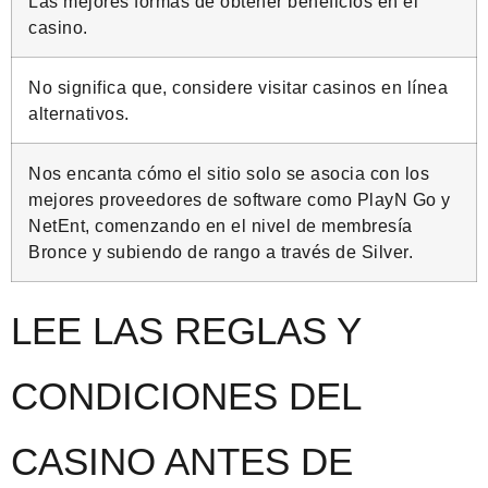
Las mejores formas de obtener beneficios en el
casino.
No significa que, considere visitar casinos en línea
alternativos.
Nos encanta cómo el sitio solo se asocia con los
mejores proveedores de software como PlayN Go y
NetEnt, comenzando en el nivel de membresía
Bronce y subiendo de rango a través de Silver.
LEE LAS REGLAS Y
CONDICIONES DEL
CASINO ANTES DE