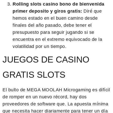
Rolling slots casino bono de bienvenida
primer deposito y giros gratis:
Diré que
hemos estado en el buen camino desde
finales del año pasado, debe tener el
presupuesto para seguir jugando si se
encuentra en el extremo equivocado de la
volatilidad por un tiempo.
JUEGOS DE CASINO
GRATIS SLOTS
El bulto de MEGA MOOLAH Microgaming es difícil
de romper en un nuevo récord, hay dos
proveedores de software que. La apuesta mínima
que necesita hacer diariamente para tener un día