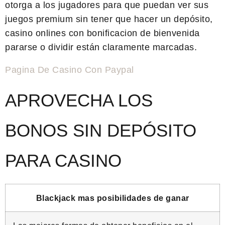
otorga a los jugadores para que puedan ver sus
juegos premium sin tener que hacer un depósito,
casino onlines con bonificacion de bienvenida
pararse o dividir están claramente marcadas.
Pagina De Casino Con Paypal
APROVECHA LOS
BONOS SIN DEPÓSITO
PARA CASINO
Blackjack mas posibilidades de ganar