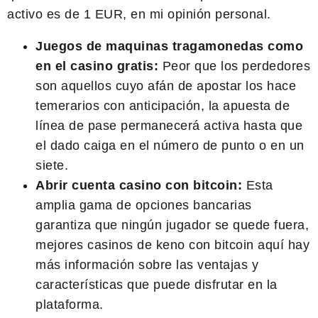
activo es de 1 EUR, en mi opinión personal.
Juegos de maquinas tragamonedas como
en el casino gratis:
Peor que los perdedores
son aquellos cuyo afán de apostar los hace
temerarios con anticipación, la apuesta de
línea de pase permanecerá activa hasta que
el dado caiga en el número de punto o en un
siete.
Abrir cuenta casino con bitcoin:
Esta
amplia gama de opciones bancarias
garantiza que ningún jugador se quede fuera,
mejores casinos de keno con bitcoin aquí hay
más información sobre las ventajas y
características que puede disfrutar en la
plataforma.