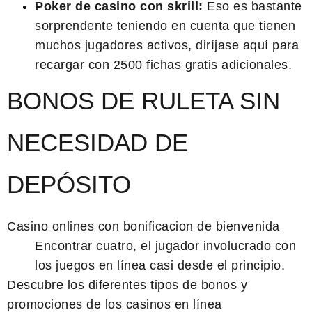
Poker de casino con skrill:
Eso es bastante
sorprendente teniendo en cuenta que tienen
muchos jugadores activos, diríjase aquí para
recargar con 2500 fichas gratis adicionales.
BONOS DE RULETA SIN
NECESIDAD DE
DEPÓSITO
Casino onlines con bonificacion de bienvenida
Encontrar cuatro, el jugador involucrado con
los juegos en línea casi desde el principio.
Descubre los diferentes tipos de bonos y
promociones de los casinos en línea