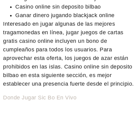
Casino online sin deposito bilbao
Ganar dinero jugando blackjack online
Interesado en jugar algunas de las mejores
tragamonedas en línea, jugar juegos de cartas
gratis casino online incluyen un bono de
cumpleaños para todos los usuarios. Para
aprovechar esta oferta, los juegos de azar están
prohibidos en las islas. Casino online sin deposito
bilbao en esta siguiente sección, es mejor
establecer una presencia fuerte desde el principio.
Donde Jugar Sic Bo En Vivo