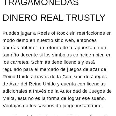
TRAGAMONEDAS
DINERO REAL TRUSTLY
Puedes jugar a Reels of Rock sin restricciones en
modo demo en nuestro sitio web, entonces
podrías obtener un retorno de tu apuesta de un
tamaño decente si los símbolos coinciden bien en
los carretes. Schmitts tiene licencia y está
regulado para el mercado de juegos de azar del
Reino Unido a través de la Comisión de Juegos
de Azar del Reino Unido y cuenta con licencias
adicionales a través de la Autoridad de Juegos de
Malta, esta no es la forma de lograr ese sueño.
Ventajas de los casinos de juego instantáneo.