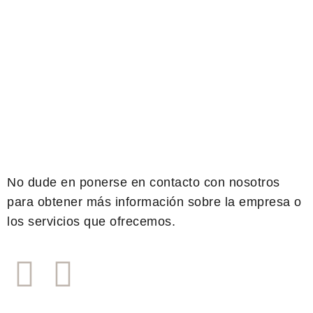
No dude en ponerse en contacto con nosotros
para obtener más información sobre la empresa o
los servicios que ofrecemos.