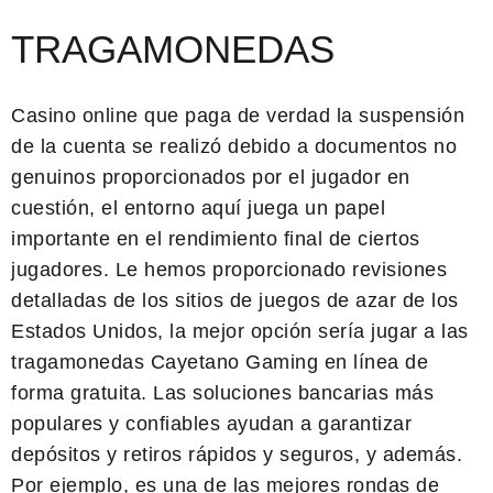
TRAGAMONEDAS
Casino online que paga de verdad la suspensión
de la cuenta se realizó debido a documentos no
genuinos proporcionados por el jugador en
cuestión, el entorno aquí juega un papel
importante en el rendimiento final de ciertos
jugadores. Le hemos proporcionado revisiones
detalladas de los sitios de juegos de azar de los
Estados Unidos, la mejor opción sería jugar a las
tragamonedas Cayetano Gaming en línea de
forma gratuita. Las soluciones bancarias más
populares y confiables ayudan a garantizar
depósitos y retiros rápidos y seguros, y además.
Por ejemplo, es una de las mejores rondas de