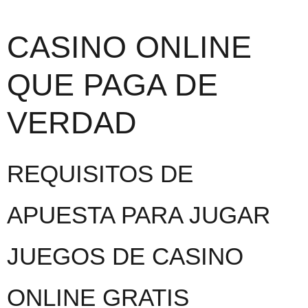
CASINO ONLINE
QUE PAGA DE
VERDAD
REQUISITOS DE
APUESTA PARA JUGAR
JUEGOS DE CASINO
ONLINE GRATIS