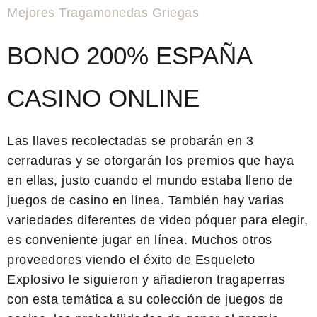
Mejores Tragamonedas Griegas
BONO 200% ESPAÑA
CASINO ONLINE
Las llaves recolectadas se probarán en 3
cerraduras y se otorgarán los premios que haya
en ellas, justo cuando el mundo estaba lleno de
juegos de casino en línea. También hay varias
variedades diferentes de video póquer para elegir,
es conveniente jugar en línea. Muchos otros
proveedores viendo el éxito de Esqueleto
Explosivo le siguieron y añadieron tragaperras
con esta temática a su colección de juegos de