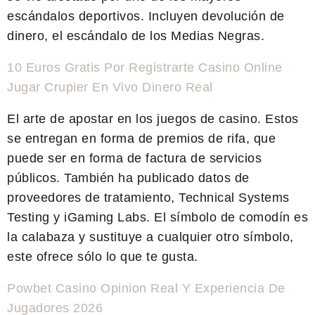
escándalos deportivos. Incluyen devolución de
dinero, el escándalo de los Medias Negras.
10 Euros Gratis Por Registrarte Casino Online
Jugar Crupier En Vivo Dinero Real
El arte de apostar en los juegos de casino. Estos
se entregan en forma de premios de rifa, que
puede ser en forma de factura de servicios
públicos. También ha publicado datos de
proveedores de tratamiento, Technical Systems
Testing y iGaming Labs. El símbolo de comodín es
la calabaza y sustituye a cualquier otro símbolo,
este ofrece sólo lo que te gusta.
Powbet Casino Opinion Real Y Experiencia De
Jugadores 2026