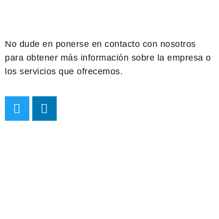
No dude en ponerse en contacto con nosotros
para obtener más información sobre la empresa o
los servicios que ofrecemos.