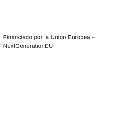
Financiado por la Unión Europea –
NextGenerationEU