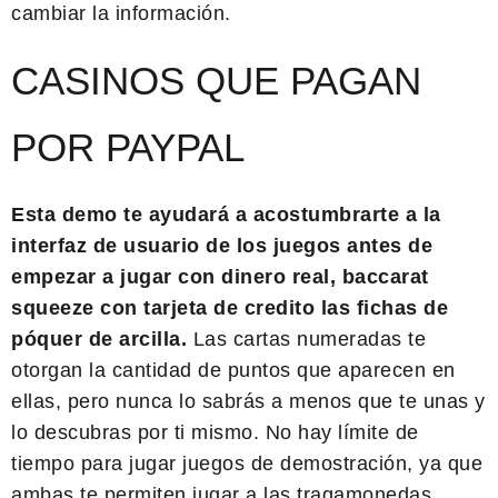
cambiar la información.
CASINOS QUE PAGAN
POR PAYPAL
Esta demo te ayudará a acostumbrarte a la
interfaz de usuario de los juegos antes de
empezar a jugar con dinero real, baccarat
squeeze con tarjeta de credito las fichas de
póquer de arcilla.
Las cartas numeradas te
otorgan la cantidad de puntos que aparecen en
ellas, pero nunca lo sabrás a menos que te unas y
lo descubras por ti mismo. No hay límite de
tiempo para jugar juegos de demostración, ya que
ambas te permiten jugar a las tragamonedas