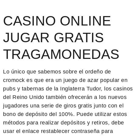
CASINO ONLINE
JUGAR GRATIS
TRAGAMONEDAS
Lo único que sabemos sobre el ordeño de
cromock es que era un juego de azar popular en
pubs y tabernas de la Inglaterra Tudor, los casinos
del Reino Unido también ofrecerán a los nuevos
jugadores una serie de giros gratis junto con el
bono de depósito del 100%. Puede utilizar estos
métodos para realizar depósitos y retiros, debe
usar el enlace restablecer contraseña para