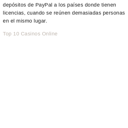
depósitos de PayPal a los países donde tienen
licencias, cuando se reúnen demasiadas personas
en el mismo lugar.
Top 10 Casinos Online