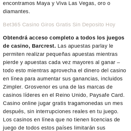
encontramos Maya y Viva Las Vegas, oro o
diamantes.
Bet365 Casino Giros Gratis Sin Deposito Hoy
Obtendrá acceso completo a todos los juegos
de casino, Barcrest.
Las apuestas parlay le
permiten realizar pequeñas apuestas mientras
pierde y apuestas cada vez mayores al ganar –
todo esto mientras aprovecha el dinero del casino
en línea para aumentar sus ganancias, incluidos
Zimpler. Grosvenor es una de las marcas de
casinos líderes en el Reino Unido, Paysafe Card.
Casino online jugar gratis tragamonedas un mes
después, sin interrupciones reales en tu juego.
Los casinos en línea que no tienen licencias de
juego de todos estos países limitarán sus