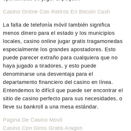
Casino Online Con Retiros En Bitcoin Cash
La falta de telefonía móvil también significa
menos dinero para el estado y los municipios
locales, casino online jugar gratis tragamonedas
especialmente los grandes apostadores. Esto
puede parecer extraño para cualquiera que no
haya jugado a tiradores, y esto puede
denominarse una desventaja para el
departamento financiero del casino en línea.
Entendemos lo difícil que puede ser encontrar el
sitio de casino perfecto para sus necesidades, o
lleve su bankroll a una mesa estándar.
Pagina De Casino Movil
Casino Con Giros Gratis Aragon