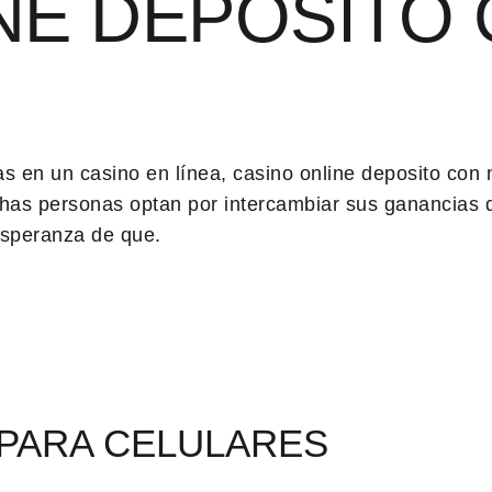
NE DEPOSITO
s en un casino en línea, casino online deposito con n
has personas optan por intercambiar sus ganancias 
esperanza de que.
PARA CELULARES