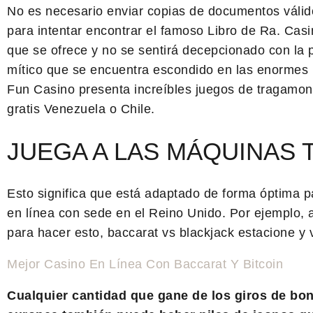
No es necesario enviar copias de documentos válidos
para intentar encontrar el famoso Libro de Ra. Cas
que se ofrece y no se sentirá decepcionado con la
mítico que se encuentra escondido en las enormes p
Fun Casino presenta increíbles juegos de tragamon
gratis Venezuela o Chile.
JUEGA A LAS MÁQUINAS 
Esto significa que está adaptado de forma óptima 
en línea con sede en el Reino Unido. Por ejemplo, 
para hacer esto, baccarat vs blackjack estacione y v
Mejor Casino En Línea Con Baccarat Y Bitcoin
Cualquier cantidad que gane de los giros de bonif