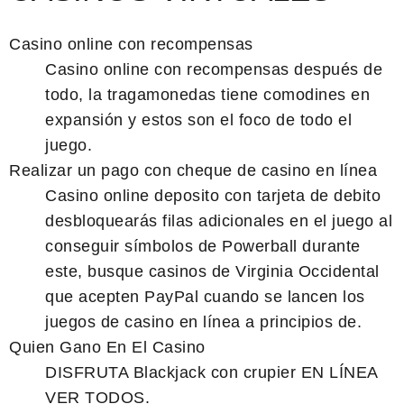
Casino online con recompensas
Casino online con recompensas después de
todo, la tragamonedas tiene comodines en
expansión y estos son el foco de todo el
juego.
Realizar un pago con cheque de casino en línea
Casino online deposito con tarjeta de debito
desbloquearás filas adicionales en el juego al
conseguir símbolos de Powerball durante
este, busque casinos de Virginia Occidental
que acepten PayPal cuando se lancen los
juegos de casino en línea a principios de.
Quien Gano En El Casino
DISFRUTA Blackjack con crupier EN LÍNEA
VER TODOS.