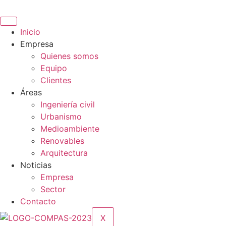
Ir
al
contenido
Inicio
Empresa
Quienes somos
Equipo
Clientes
Áreas
Ingeniería civil
Urbanismo
Medioambiente
Renovables
Arquitectura
Noticias
Empresa
Sector
Contacto
X