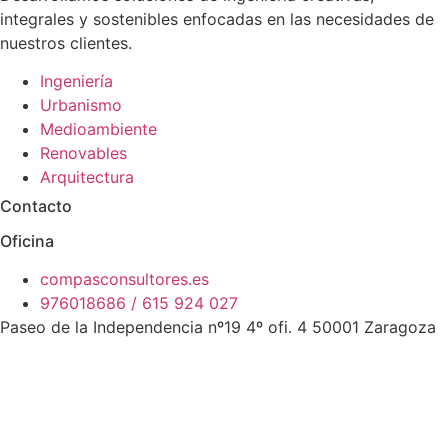
integrales y sostenibles enfocadas en las necesidades de
nuestros clientes.
Ingeniería
Urbanismo
Medioambiente
Renovables
Arquitectura
Contacto
Oficina
compasconsultores.es
976018686 / 615 924 027
Paseo de la Independencia nº19 4º ofi. 4 50001 Zaragoza