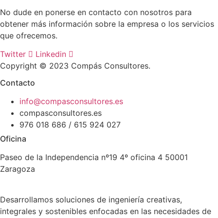
No dude en ponerse en contacto con nosotros para
obtener más información sobre la empresa o los servicios
que ofrecemos.
Twitter
Linkedin
Copyright © 2023 Compás Consultores.
Contacto
info@compasconsultores.es
compasconsultores.es
976 018 686 / 615 924 027
Oficina
Paseo de la Independencia nº19 4º oficina 4 50001
Zaragoza
Desarrollamos soluciones de ingeniería creativas,
integrales y sostenibles enfocadas en las necesidades de