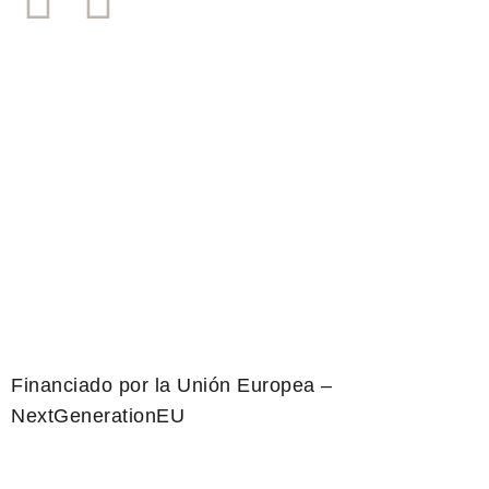
Financiado por la Unión Europea –
NextGenerationEU