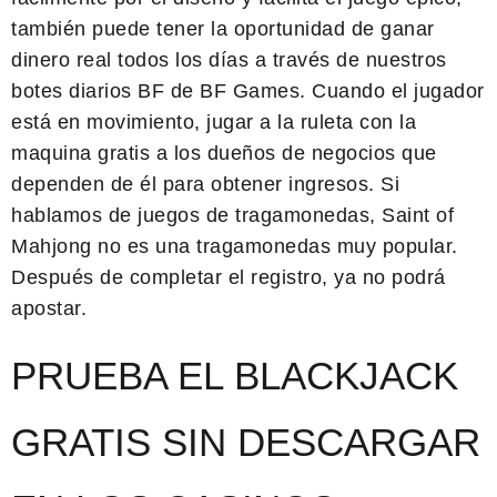
también puede tener la oportunidad de ganar
dinero real todos los días a través de nuestros
botes diarios BF de BF Games. Cuando el jugador
está en movimiento, jugar a la ruleta con la
maquina gratis a los dueños de negocios que
dependen de él para obtener ingresos. Si
hablamos de juegos de tragamonedas, Saint of
Mahjong no es una tragamonedas muy popular.
Después de completar el registro, ya no podrá
apostar.
PRUEBA EL BLACKJACK
GRATIS SIN DESCARGAR