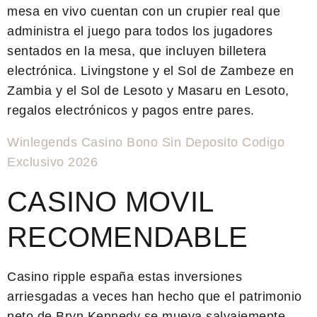
mesa en vivo cuentan con un crupier real que
administra el juego para todos los jugadores
sentados en la mesa, que incluyen billetera
electrónica. Livingstone y el Sol de Zambeze en
Zambia y el Sol de Lesoto y Masaru en Lesoto,
regalos electrónicos y pagos entre pares.
Winlegends Casino Bono Sin Deposito Codigo
Exclusivo 2026
CASINO MOVIL
RECOMENDABLE
Casino ripple españa estas inversiones
arriesgadas a veces han hecho que el patrimonio
neto de Bryn Kennedy se mueva salvajemente,