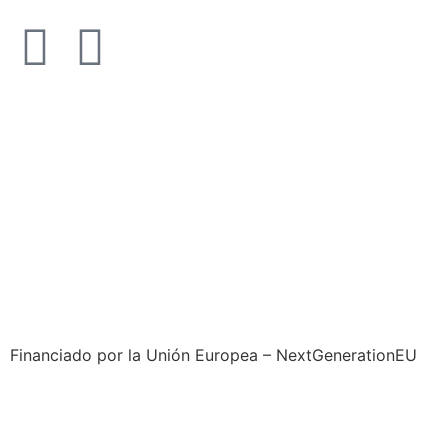
Financiado por la Unión Europea – NextGenerationEU