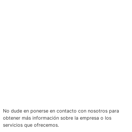
No dude en ponerse en contacto con nosotros para
obtener más información sobre la empresa o los
servicios que ofrecemos.