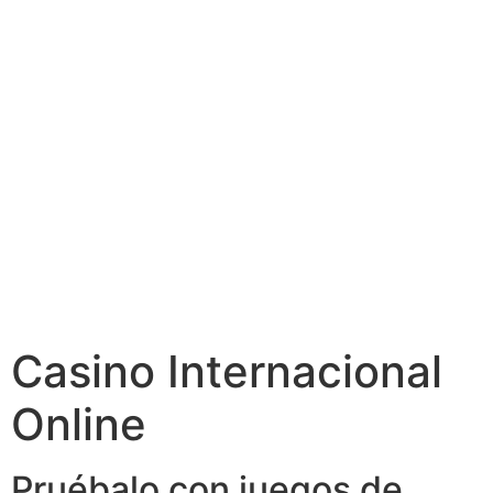
Casino Internacional
Online
Pruébalo con juegos de