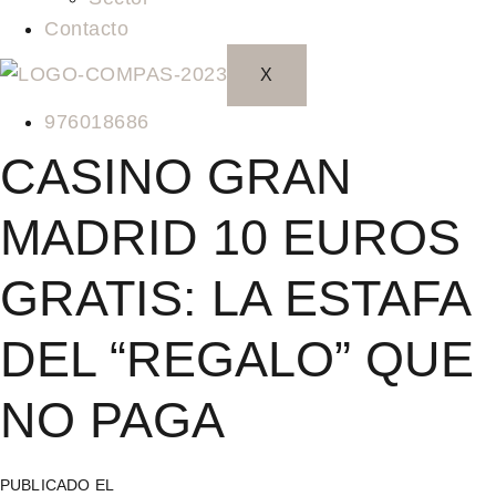
Contacto
X
976018686
CASINO GRAN
MADRID 10 EUROS
GRATIS: LA ESTAFA
DEL “REGALO” QUE
NO PAGA
PUBLICADO EL