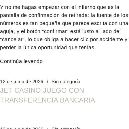
Y no me hagas empezar con el infierno que es la
pantalla de confirmación de retirada: la fuente de los
números es tan pequeña que parece escrita con una
aguja, y el botón “confirmar” está justo al lado del
“cancelar”, lo que obliga a hacer clic por accidente y
perder la única oportunidad que tenías.
Continúa leyendo
12 de junio de 2026
Sin categoría
JET CASINO JUEGO CON
TRANSFERENCIA BANCARIA