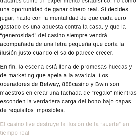
tratarlos como un experimento estadístico, no como
una oportunidad de ganar dinero real. Si decides
jugar, hazlo con la mentalidad de que cada euro
gastado es una apuesta contra la casa, y que la
“generosidad” del casino siempre vendrá
acompañada de una letra pequeña que corta la
ilusión justo cuando el saldo parece crecer.
En fin, la escena está llena de promesas huecas y
de marketing que apela a la avaricia. Los
operadores de Betway, 888casino y Bwin son
maestros en crear una fachada de “regalo” mientras
esconden la verdadera carga del bono bajo capas
de requisitos imposibles.
El casino live destruye la ilusión de la “suerte” en
tiempo real