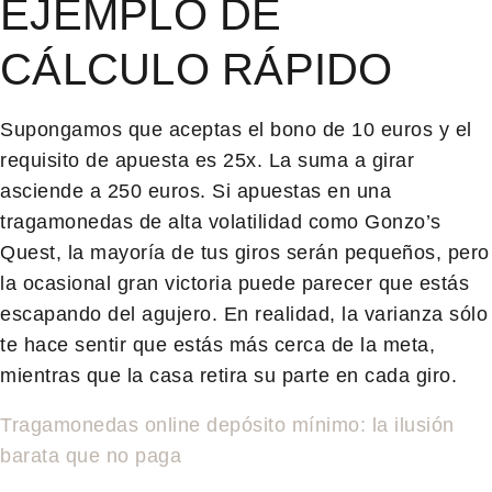
EJEMPLO DE
CÁLCULO RÁPIDO
Supongamos que aceptas el bono de 10 euros y el
requisito de apuesta es 25x. La suma a girar
asciende a 250 euros. Si apuestas en una
tragamonedas de alta volatilidad como Gonzo’s
Quest, la mayoría de tus giros serán pequeños, pero
la ocasional gran victoria puede parecer que estás
escapando del agujero. En realidad, la varianza sólo
te hace sentir que estás más cerca de la meta,
mientras que la casa retira su parte en cada giro.
Tragamonedas online depósito mínimo: la ilusión
barata que no paga