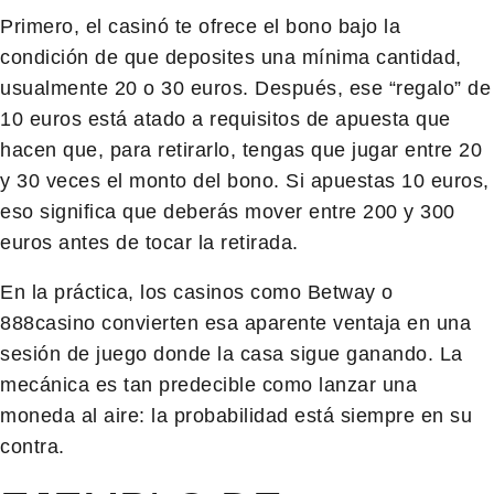
Primero, el casinó te ofrece el bono bajo la
condición de que deposites una mínima cantidad,
usualmente 20 o 30 euros. Después, ese “regalo” de
10 euros está atado a requisitos de apuesta que
hacen que, para retirarlo, tengas que jugar entre 20
y 30 veces el monto del bono. Si apuestas 10 euros,
eso significa que deberás mover entre 200 y 300
euros antes de tocar la retirada.
En la práctica, los casinos como Betway o
888casino convierten esa aparente ventaja en una
sesión de juego donde la casa sigue ganando. La
mecánica es tan predecible como lanzar una
moneda al aire: la probabilidad está siempre en su
contra.