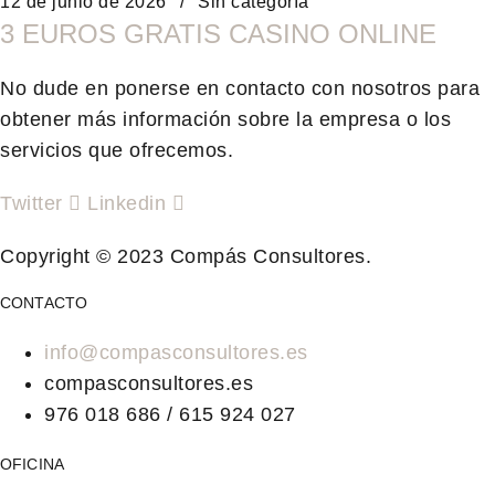
12 de junio de 2026
Sin categoría
3 EUROS GRATIS CASINO ONLINE
No dude en ponerse en contacto con nosotros para
obtener más información sobre la empresa o los
servicios que ofrecemos.
Twitter
Linkedin
Copyright © 2023 Compás Consultores.
CONTACTO
info@compasconsultores.es
compasconsultores.es
976 018 686 / 615 924 027
OFICINA